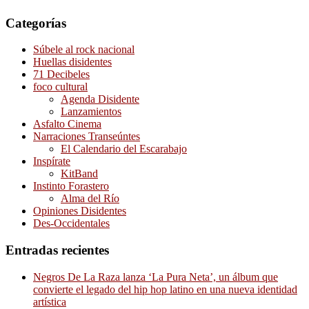
Categorías
Súbele al rock nacional
Huellas disidentes
71 Decibeles
foco cultural
Agenda Disidente
Lanzamientos
Asfalto Cinema
Narraciones Transeúntes
El Calendario del Escarabajo
Inspírate
KitBand
Instinto Forastero
Alma del Río
Opiniones Disidentes
Des-Occidentales
Entradas recientes
Negros De La Raza lanza ‘La Pura Neta’, un álbum que
convierte el legado del hip hop latino en una nueva identidad
artística