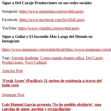
Sigue a Del Carajo Producciones en sus redes sociales
Instagram:
https://www.instagram.com/soydelcarajo/
Facebook:
https://www.facebook.com/SoyDelCarajo
YouTube:
https://www.youtube.com/soydelcarajo
Sigue a Goliat y El Incendio Más Largo del Mundo en
Instagram
https://www.instagram.com/goliatoficial/
https://www.instagram.com/i
Tags:
Agenda disidente
,
Como cuando éramos niñxs
,
Del Carajo
Producciones
,
Foco Cultural
Anterior Post
‘Freak Scene’ (Pacífica): 11 sorbos de existencia a través del
indie rock
Siguiente Post
Luis Manuel García presenta ‘No he podido olvidarte’, una
canción de amor, perdón y reconciliación