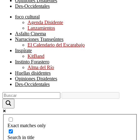
Opiniones Disidentes
Des-Occidentales
foco cultural
Agenda Disidente
Lanzamientos
Asfalto Cinema
Narraciones Transeúntes
El Calendario del Escarabajo
Inspírate
KitBand
Instinto Forastero
Alma del Río
Huellas disidentes
Opiniones Disidentes
Des-Occidentales
Exact matches only
Search in title