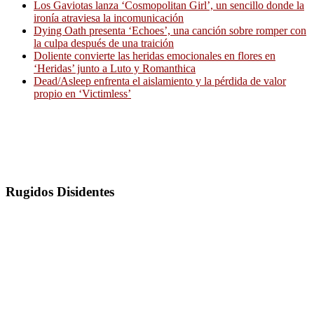
Los Gaviotas lanza ‘Cosmopolitan Girl’, un sencillo donde la
ironía atraviesa la incomunicación
Dying Oath presenta ‘Echoes’, una canción sobre romper con
la culpa después de una traición
Doliente convierte las heridas emocionales en flores en
‘Heridas’ junto a Luto y Romanthica
Dead/Asleep enfrenta el aislamiento y la pérdida de valor
propio en ‘Victimless’
Rugidos Disidentes