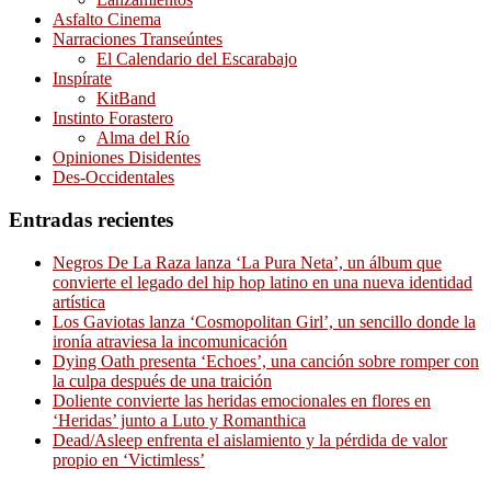
Asfalto Cinema
Narraciones Transeúntes
El Calendario del Escarabajo
Inspírate
KitBand
Instinto Forastero
Alma del Río
Opiniones Disidentes
Des-Occidentales
Entradas recientes
Negros De La Raza lanza ‘La Pura Neta’, un álbum que
convierte el legado del hip hop latino en una nueva identidad
artística
Los Gaviotas lanza ‘Cosmopolitan Girl’, un sencillo donde la
ironía atraviesa la incomunicación
Dying Oath presenta ‘Echoes’, una canción sobre romper con
la culpa después de una traición
Doliente convierte las heridas emocionales en flores en
‘Heridas’ junto a Luto y Romanthica
Dead/Asleep enfrenta el aislamiento y la pérdida de valor
propio en ‘Victimless’