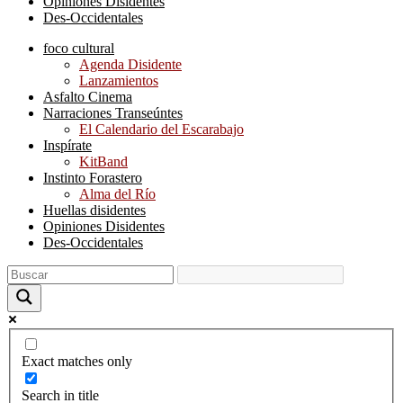
Opiniones Disidentes
Des-Occidentales
foco cultural
Agenda Disidente
Lanzamientos
Asfalto Cinema
Narraciones Transeúntes
El Calendario del Escarabajo
Inspírate
KitBand
Instinto Forastero
Alma del Río
Huellas disidentes
Opiniones Disidentes
Des-Occidentales
Exact matches only
Search in title