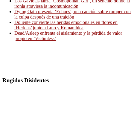
Los Gaviotas lanza ‘Cosmopolitan Girl’, un sencillo donde la
ironía atraviesa la incomunicación
Dying Oath presenta ‘Echoes’, una canción sobre romper con
la culpa después de una traición
Doliente convierte las heridas emocionales en flores en
‘Heridas’ junto a Luto y Romanthica
Dead/Asleep enfrenta el aislamiento y la pérdida de valor
propio en ‘Victimless’
Rugidos Disidentes