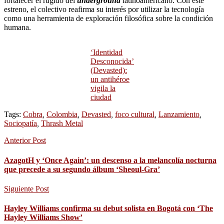
fortalecer el rugido del
underground
latinoamericano. Con este
estreno, el colectivo reafirma su interés por utilizar la tecnología
como una herramienta de exploración filosófica sobre la condición
humana.
‘Identidad
Desconocida’
(Devasted):
un antihéroe
vigila la
ciudad
Tags:
Cobra
,
Colombia
,
Devasted
,
foco cultural
,
Lanzamiento
,
Sociopatía
,
Thrash Metal
Anterior Post
AzagotH y ‘Once Again’: un descenso a la melancolía nocturna
que precede a su segundo álbum ‘Sheoul-Gra’
Siguiente Post
Hayley Williams confirma su debut solista en Bogotá con ‘The
Hayley Williams Show’