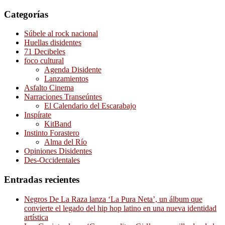
Categorías
Súbele al rock nacional
Huellas disidentes
71 Decibeles
foco cultural
Agenda Disidente
Lanzamientos
Asfalto Cinema
Narraciones Transeúntes
El Calendario del Escarabajo
Inspírate
KitBand
Instinto Forastero
Alma del Río
Opiniones Disidentes
Des-Occidentales
Entradas recientes
Negros De La Raza lanza ‘La Pura Neta’, un álbum que
convierte el legado del hip hop latino en una nueva identidad
artística