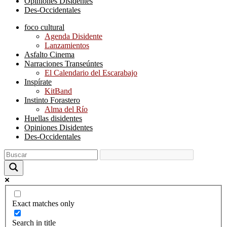
Opiniones Disidentes
Des-Occidentales
foco cultural
Agenda Disidente
Lanzamientos
Asfalto Cinema
Narraciones Transeúntes
El Calendario del Escarabajo
Inspírate
KitBand
Instinto Forastero
Alma del Río
Huellas disidentes
Opiniones Disidentes
Des-Occidentales
Exact matches only
Search in title