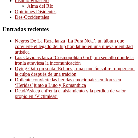
Instinto Forastero
Alma del Río
Opiniones Disidentes
Des-Occidentales
Entradas recientes
Negros De La Raza lanza ‘La Pura Neta’, un álbum que
convierte el legado del hip hop latino en una nueva identidad
artística
Los Gaviotas lanza ‘Cosmopolitan Girl’, un sencillo donde la
ironía atraviesa la incomunicación
Dying Oath presenta ‘Echoes’, una canción sobre romper con
la culpa después de una traición
Doliente convierte las heridas emocionales en flores en
‘Heridas’ junto a Luto y Romanthica
Dead/Asleep enfrenta el aislamiento y la pérdida de valor
propio en ‘Victimless’