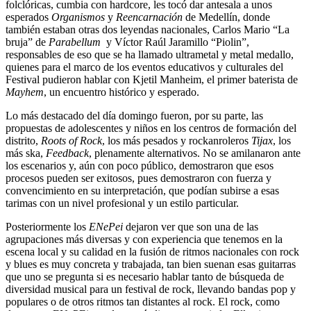
folclóricas, cumbia con hardcore, les tocó dar antesala a unos
esperados
Organismos
y
Reencarnación
de Medellín, donde
también estaban otras dos leyendas nacionales, Carlos Mario “La
bruja” de
Parabellum
y Víctor Raúl Jaramillo “Piolin”,
responsables de eso que se ha llamado ultrametal y metal medallo,
quienes para el marco de los eventos educativos y culturales del
Festival pudieron hablar con Kjetil Manheim, el primer baterista de
Mayhem
, un encuentro histórico y esperado.
Lo más destacado del día domingo fueron, por su parte, las
propuestas de adolescentes y niños en los centros de formación del
distrito,
Roots of
Rock
, los más pesados y rockanroleros
Tijax
, los
más ska,
Feedback
, plenamente alternativos. No se amilanaron ante
los escenarios y, aún con poco público, demostraron que esos
procesos pueden ser exitosos, pues demostraron con fuerza y
convencimiento en su interpretación, que podían subirse a esas
tarimas con un nivel profesional y un estilo particular.
Posteriormente los
ENePei
dejaron ver que son una de las
agrupaciones más diversas y con experiencia que tenemos en la
escena local y su calidad en la fusión de ritmos nacionales con rock
y blues es muy concreta y trabajada, tan bien suenan esas guitarras
que uno se pregunta si es necesario hablar tanto de búsqueda de
diversidad musical para un festival de rock, llevando bandas pop y
populares o de otros ritmos tan distantes al rock. El rock, como