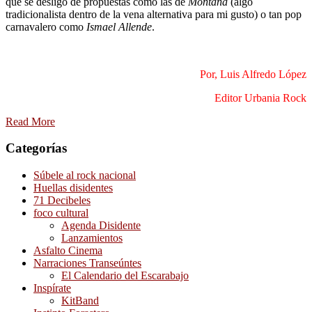
que se desligó de propuestas como las de
Montaña
(algo
tradicionalista dentro de la vena alternativa para mi gusto) o tan pop
carnavalero como
Ismael Allende
.
Por, Luis Alfredo López
Editor Urbania Rock
Read More
Categorías
Súbele al rock nacional
Huellas disidentes
71 Decibeles
foco cultural
Agenda Disidente
Lanzamientos
Asfalto Cinema
Narraciones Transeúntes
El Calendario del Escarabajo
Inspírate
KitBand