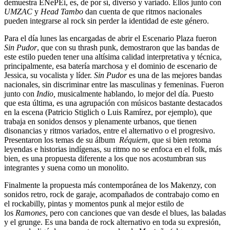
demuestra ENePEi, es, de por sí, diverso y variado. Ellos junto con
UMZAC
y
Head Tambo
dan cuenta de que ritmos nacionales
pueden integrarse al rock sin perder la identidad de este género.
Para el día lunes las encargadas de abrir el Escenario Plaza fueron
Sin Pudor
, que con su thrash punk, demostraron que las bandas de
este estilo pueden tener una altísima calidad interpretativa y técnica,
principalmente, esa batería marchosa y el dominio de escenario de
Jessica, su vocalista y líder.
Sin Pudor
es una de las mejores bandas
nacionales, sin discriminar entre las masculinas y femeninas. Fueron
junto con
Indio,
musicalmente hablando, lo mejor del día. Puesto
que esta última, es una agrupación con músicos bastante destacados
en la escena (Patricio Stiglich o Luis Ramírez, por ejemplo), que
trabaja en sonidos densos y plenamente urbanos, que tienen
disonancias y ritmos variados, entre el alternativo o el progresivo.
Presentaron los temas de su álbum
Réquiem
, que si bien retoma
leyendas e historias indígenas, su ritmo no se enfoca en el folk, más
bien, es una propuesta diferente a los que nos acostumbran sus
integrantes y suena como un monolito.
Finalmente la propuesta más contemporánea de los Makenzy, con
sonidos retro, rock de garaje, acompañados de contrabajo como en
el rockabilly, pintas y momentos punk al mejor estilo de
los
Ramones
, pero con canciones que van desde el blues, las baladas
y el grunge. Es una banda de rock alternativo en toda su expresión,