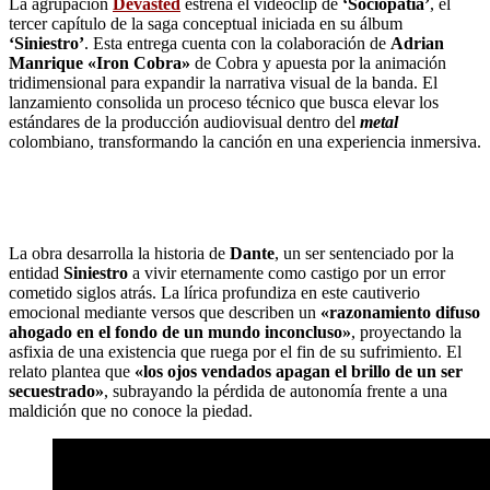
La agrupación
Devasted
estrena el videoclip de
‘Sociopatía’
, el
tercer capítulo de la saga conceptual iniciada en su álbum
‘Siniestro’
. Esta entrega cuenta con la colaboración de
Adrian
Manrique «Iron Cobra»
de Cobra y apuesta por la animación
tridimensional para expandir la narrativa visual de la banda. El
lanzamiento consolida un proceso técnico que busca elevar los
estándares de la producción audiovisual dentro del
metal
colombiano, transformando la canción en una experiencia inmersiva.
La obra desarrolla la historia de
Dante
, un ser sentenciado por la
entidad
Siniestro
a vivir eternamente como castigo por un error
cometido siglos atrás. La lírica profundiza en este cautiverio
emocional mediante versos que describen un
«razonamiento difuso
ahogado en el fondo de un mundo inconcluso»
, proyectando la
asfixia de una existencia que ruega por el fin de su sufrimiento. El
relato plantea que
«los ojos vendados apagan el brillo de un ser
secuestrado»
, subrayando la pérdida de autonomía frente a una
maldición que no conoce la piedad.