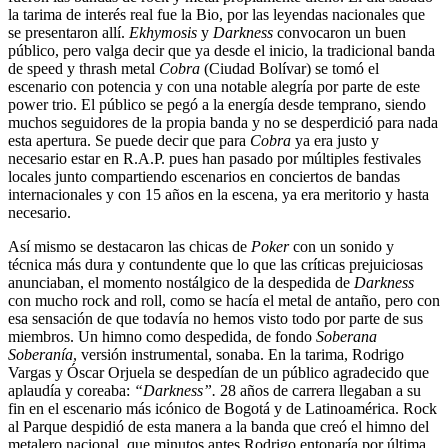
la tarima de interés real fue la Bio, por las leyendas nacionales que
se presentaron allí.
Ekhymosis
y
Darkness
convocaron un buen
público, pero valga decir que ya desde el inicio, la tradicional banda
de speed y thrash metal
Cobra
(Ciudad Bolívar) se tomó el
escenario con potencia y con una notable alegría por parte de este
power trio. El público se pegó a la energía desde temprano, siendo
muchos seguidores de la propia banda y no se desperdició para nada
esta apertura. Se puede decir que para
Cobra
ya era justo y
necesario estar en R.A.P. pues han pasado por múltiples festivales
locales junto compartiendo escenarios en conciertos de bandas
internacionales y con 15 años en la escena, ya era meritorio y hasta
necesario.
Así mismo se destacaron las chicas de
Poker
con un sonido y
técnica más dura y contundente que lo que las críticas prejuiciosas
anunciaban, el momento nostálgico de la despedida de
Darkness
con mucho rock and roll, como se hacía el metal de antaño, pero con
esa sensación de que todavía no hemos visto todo por parte de sus
miembros. Un himno como despedida, de fondo
Soberana
Soberanía
, versión instrumental, sonaba. En la tarima, Rodrigo
Vargas y Óscar Orjuela se despedían de un público agradecido que
aplaudía y coreaba:
“Darkness”.
28 años de carrera llegaban a su
fin en el escenario más icónico de Bogotá y de Latinoamérica. Rock
al Parque despidió de esta manera a la banda que creó el himno del
metalero nacional, que minutos antes Rodrigo entonaría por última