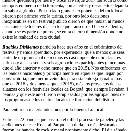
medios quedaron por fuera y Rock al Parque 2017 transcurrió como
siempre, en medio de la tormenta, con aciertos y desaciertos dejando
un sabor agridulce. Por un lado grandes exponentes del rock local
pisaron por primera vez la tarima, por otro lado decisiones
inexplicables en un festival publico dieron de que hablar, al menos
hasta antes de los tres días en los que transcurre. Una vez adentro,
cuando se es parte de prensa, se entra en otra dimensión donde no
existe la realidad de esta ciudad.
Rugidos Disidentes
participa hace tres años en el cubrimiento del
festival y hemos aprendido, por experiencia, que a menos que seas
parte de un gran canal de medios es casi imposible cubrir las tres
tarimas y a las sesenta y seis agrupaciones participantes (cinco más
que el año anterior y ocho menos que en 2015). Nos enfocamos en
las bandas nacionales y principalmente en aquellas que llegan por
convocatoria, que fueron veintidós para esta entrega (cuatro más
que en 2016 y dos menos que el 2015), más los proyectos de las
alianzas con los festivales locales de Bogotá, que siempre llevaban 4
bandas y que este año fueron remplazados por las agrupaciones de
los programas de los centros locales de formación del distrito.
Para entrar en materia iniciamos por lo bueno, Lo local
Entre las 22 bandas que pasaron el difícil proceso de papeleo y las
audiciones de este Rock al Parque, sin duda, lo más destacado
fueron las bandas de rock y metal propiamente dicho. El día sábado