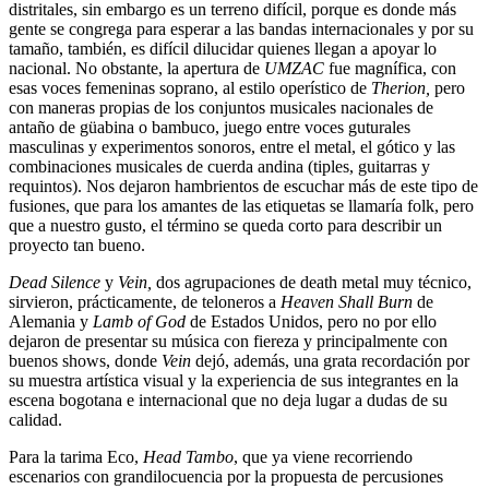
distritales, sin embargo es un terreno difícil, porque es donde más
gente se congrega para esperar a las bandas internacionales y por su
tamaño, también, es difícil dilucidar quienes llegan a apoyar lo
nacional. No obstante, la apertura de
UMZAC
fue magnífica, con
esas voces femeninas soprano, al estilo operístico de
Therion,
pero
con maneras propias de los conjuntos musicales nacionales de
antaño de güabina o bambuco, juego entre voces guturales
masculinas y experimentos sonoros, entre el metal, el gótico y las
combinaciones musicales de cuerda andina (tiples, guitarras y
requintos). Nos dejaron hambrientos de escuchar más de este tipo de
fusiones, que para los amantes de las etiquetas se llamaría folk, pero
que a nuestro gusto, el término se queda corto para describir un
proyecto tan bueno.
Dead Silence
y
Vein,
dos agrupaciones de death metal muy técnico,
sirvieron, prácticamente, de teloneros a
Heaven Shall Burn
de
Alemania y
Lamb of God
de Estados Unidos, pero no por ello
dejaron de presentar su música con fiereza y principalmente con
buenos shows, donde
Vein
dejó, además, una grata recordación por
su muestra artística visual y la experiencia de sus integrantes en la
escena bogotana e internacional que no deja lugar a dudas de su
calidad.
Para la tarima Eco,
Head Tambo
, que ya viene recorriendo
escenarios con grandilocuencia por la propuesta de percusiones