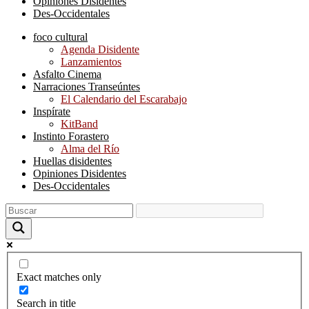
Opiniones Disidentes
Des-Occidentales
foco cultural
Agenda Disidente
Lanzamientos
Asfalto Cinema
Narraciones Transeúntes
El Calendario del Escarabajo
Inspírate
KitBand
Instinto Forastero
Alma del Río
Huellas disidentes
Opiniones Disidentes
Des-Occidentales
Exact matches only
Search in title