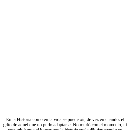
En la Historia como en la vida se puede oír, de vez en cuando, el
grito de aquél que no pudo adaptarse. No murió con el momento, ni
sucumbió ante el horror que la historia suele dibujar cuando es