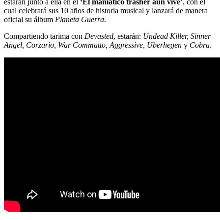
estarán junto a ella en el
‘El maniático trasher aún vive’
, con el
cual celebrará sus 10 años de historia musical y lanzará de manera
oficial su álbum
Planeta Guerra
.
Compartiendo tarima con
Devasted
, estarán:
Undead Killer, Sinner
Angel, Corzario, War Commatto, Aggressive, Uberhegen
y
Cobra
.