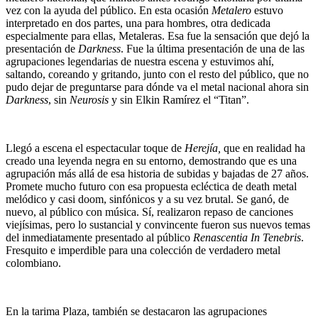
vez con la ayuda del público. En esta ocasión
Metalero
estuvo
interpretado en dos partes, una para hombres, otra dedicada
especialmente para ellas, Metaleras. Esa fue la sensación que dejó la
presentación de
Darkness
. Fue la última presentación de una de las
agrupaciones legendarias de nuestra escena y estuvimos ahí,
saltando, coreando y gritando, junto con el resto del público, que no
pudo dejar de preguntarse para dónde va el metal nacional ahora sin
Darkness
, sin
Neurosis
y sin Elkin Ramírez el “Titan”.
Llegó a escena el espectacular toque de
Herejía,
que en realidad ha
creado una leyenda negra en su entorno, demostrando que es una
agrupación más allá de esa historia de subidas y bajadas de 27 años.
Promete mucho futuro con esa propuesta ecléctica de death metal
melódico y casi doom, sinfónicos y a su vez brutal. Se ganó, de
nuevo, al público con música. Sí, realizaron repaso de canciones
viejísimas, pero lo sustancial y convincente fueron sus nuevos temas
del inmediatamente presentado al público
Renascentia In Tenebris
.
Fresquito e imperdible para una colección de verdadero metal
colombiano.
En la tarima Plaza, también se destacaron las agrupaciones