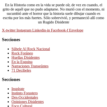
En la Historia como en la vida se puede oír, de vez en cuando, el
grito de aquél que no pudo adaptarse. No murió con el momento, ni
sucumbió ante el horror que la historia suele dibujar cuando es
escrita por los más fuertes. Sólo sobrevivió, y permaneció allí como
un Rugido Disidente
X-twitter
Instagram
Linkedin-in
Facebook-f
Envelope
Secciones
Súbele Al Rock Nacional
Rock Foráneo
Huellas Disidentes
En la Esquina
Narraciones Transeúntes
71 Decibeles
Secciones
Inspírate
Instinto Forastero
Des-Occidentales
Opiniones Disidentes
Foco Cultural