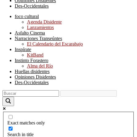
Opiniones Disidentes
Des-Occidentales
foco cultural
Agenda Disidente
Lanzamientos
Asfalto Cinema
Narraciones Transeúntes
El Calendario del Escarabajo
Inspírate
KitBand
Instinto Forastero
Alma del Río
Huellas disidentes
Opiniones Disidentes
Des-Occidentales
Exact matches only
Search in title