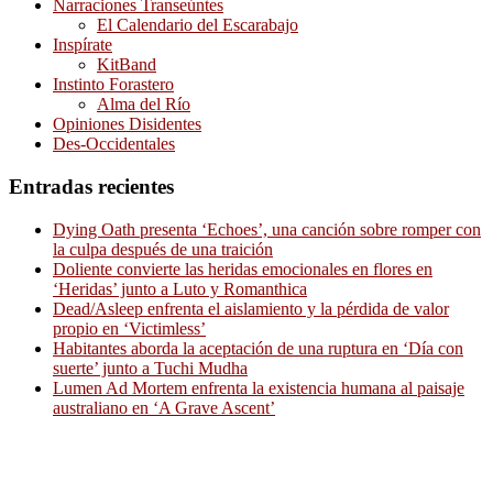
Narraciones Transeúntes
El Calendario del Escarabajo
Inspírate
KitBand
Instinto Forastero
Alma del Río
Opiniones Disidentes
Des-Occidentales
Entradas recientes
Dying Oath presenta ‘Echoes’, una canción sobre romper con
la culpa después de una traición
Doliente convierte las heridas emocionales en flores en
‘Heridas’ junto a Luto y Romanthica
Dead/Asleep enfrenta el aislamiento y la pérdida de valor
propio en ‘Victimless’
Habitantes aborda la aceptación de una ruptura en ‘Día con
suerte’ junto a Tuchi Mudha
Lumen Ad Mortem enfrenta la existencia humana al paisaje
australiano en ‘A Grave Ascent’