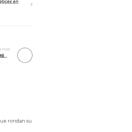
Voces en
e Post
Los experimentos patológicos de ‘Sadistic Mutilation’
 que rondan su