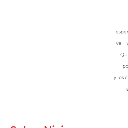
espe
ve… ¡
Que
po
y los