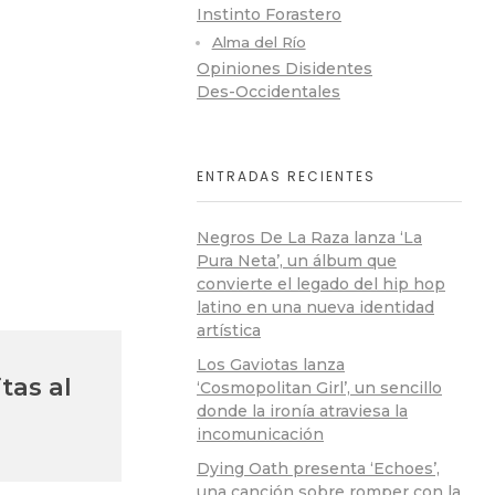
Instinto Forastero
Alma del Río
Opiniones Disidentes
Des-Occidentales
ENTRADAS RECIENTES
Negros De La Raza lanza ‘La
Pura Neta’, un álbum que
convierte el legado del hip hop
latino en una nueva identidad
artística
Los Gaviotas lanza
tas al
‘Cosmopolitan Girl’, un sencillo
donde la ironía atraviesa la
incomunicación
Dying Oath presenta ‘Echoes’,
una canción sobre romper con la