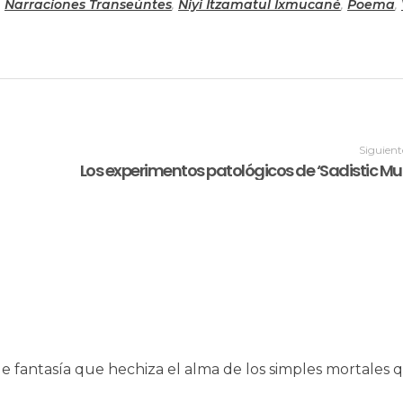
,
Narraciones Transeúntes
,
Niyi Itzamatul Ixmucané
,
Poema
,
Siguient
de fantasía que hechiza el alma de los simples mortales