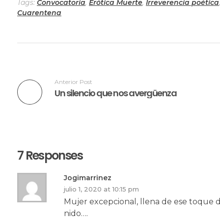
Tags:
Convocatoria
,
Erótica Muerte
,
Irreverencia poética
Cuarentena
Anterior Post
Un silencio que nos avergüenza
7 Responses
Jogimarrinez
julio 1, 2020 at 10:15 pm
Mujer excepcional, llena de ese toque 
nido….