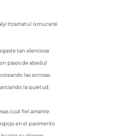
iyi Itzamatul Ixmucané
egaste tan silenciosa
on pasos de abedul
boteando las sonrisas
ariciando la quietud.
sas cual fiel amante
espojo en el pavimento
hueles su silencio