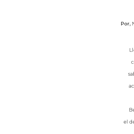
Por,
N
Ll
c
sa
ac
Be
el d