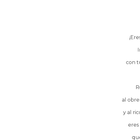
¡Ere
con t
R
al obre
y al ri
eres
que