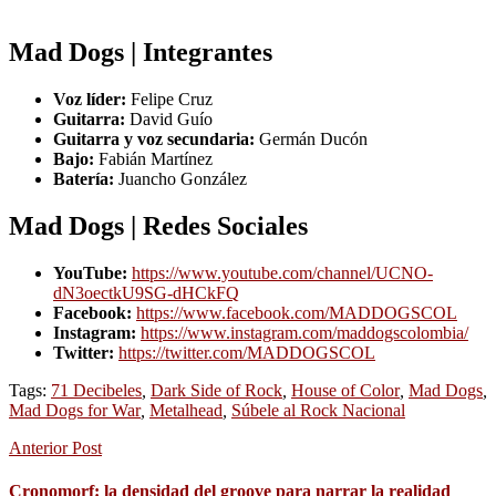
Mad Dogs | Integrantes
Voz líder:
Felipe Cruz
Guitarra:
David Guío
Guitarra y voz secundaria:
Germán Ducón
Bajo:
Fabián Martínez
Batería:
Juancho González
Mad Dogs | Redes Sociales
YouTube:
https://www.youtube.com/channel/UCNO-
dN3oectkU9SG-dHCkFQ
Facebook:
https://www.facebook.com/MADDOGSCOL
Instagram:
https://www.instagram.com/maddogscolombia/
Twitter:
https://twitter.com/MADDOGSCOL
Tags:
71 Decibeles
,
Dark Side of Rock
,
House of Color
,
Mad Dogs
,
Mad Dogs for War
,
Metalhead
,
Súbele al Rock Nacional
Anterior Post
Cronomorf: la densidad del groove para narrar la realidad