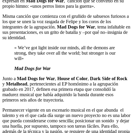
expresan en
Mad Dogs for War
, canción que se convirtió en su
propio himno: «unos perros listos para la guerra».
Misma canción que comienza con el gruñido de sabuesos furiosos a
los que se unen la voz rasgada de Felipe y los coros de los
integrantes de la agrupación.
Mad Dogs for War
, tema infaltable en
sus presentaciones, es un grito de batalla y –por qué no–insignia de
su identidad.
« We’ve got light inside our minds, all the demons are
strong, they take over all the world; but stronger is our
will»
Mad Dogs for War
Junto a
Mad Dogs for War
,
House of Color
,
Dark Side of Rock
y
Metalhead
, pertenecientes al EP homónimo a la agrupación
grabado en 2017, definen esa primera etapa que consolidó la
madurez musical que había adquirido la banda durante esos
primeros seis años de trayectoria.
Permanecer vigente en un escenario musical en el que abunda el
talento y en el que cada día surge un nuevo proyecto no es una labor
que pueda considerarse como sencilla; posicionar un sonido y dejar
una huella, por supuesto, tampoco son tareas fáciles. Para ello,
además de la técnica y la pasión, se requiere de una identidad propia