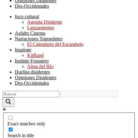
Opiniones Disidentes
Des-Occidentales
foco cultural
Agenda Disidente
Lanzamientos
Asfalto Cinema
Narraciones Transeúntes
El Calendario del Escarabajo
Inspírate
KitBand
Instinto Forastero
Alma del Río
Huellas disidentes
Opiniones Disidentes
Des-Occidentales
Exact matches only
Search in title