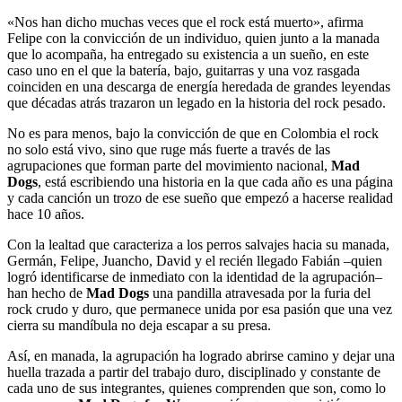
«Nos han dicho muchas veces que el rock está muerto», afirma
Felipe con la convicción de un individuo, quien junto a la manada
que lo acompaña, ha entregado su existencia a un sueño, en este
caso uno en el que la batería, bajo, guitarras y una voz rasgada
coinciden en una descarga de energía heredada de grandes leyendas
que décadas atrás trazaron un legado en la historia del rock pesado.
No es para menos, bajo la convicción de que en Colombia el rock
no solo está vivo, sino que ruge más fuerte a través de las
agrupaciones que forman parte del movimiento nacional,
Mad
Dogs
, está escribiendo una historia en la que cada año es una página
y cada canción un trozo de ese sueño que empezó a hacerse realidad
hace 10 años.
Con la lealtad que caracteriza a los perros salvajes hacia su manada,
Germán, Felipe, Juancho, David y el recién llegado Fabián –quien
logró identificarse de inmediato con la identidad de la agrupación–
han hecho de
Mad Dogs
una pandilla atravesada por la furia del
rock crudo y duro, que permanece unida por esa pasión que una vez
cierra su mandíbula no deja escapar a su presa.
Así, en manada, la agrupación ha logrado abrirse camino y dejar una
huella trazada a partir del trabajo duro, disciplinado y constante de
cada uno de sus integrantes, quienes comprenden que son, como lo