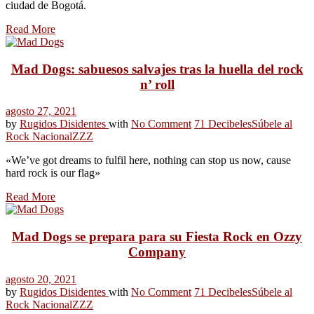
ciudad de Bogotá.
Read More
Mad Dogs: sabuesos salvajes tras la huella del rock
n’ roll
agosto 27, 2021
by
Rugidos Disidentes
with
No Comment
71 Decibeles
Súbele al
Rock Nacional
ZZZ
«We’ve got dreams to fulfil here, nothing can stop us now, cause
hard rock is our flag»
Read More
Mad Dogs se prepara para su Fiesta Rock en Ozzy
Company
agosto 20, 2021
by
Rugidos Disidentes
with
No Comment
71 Decibeles
Súbele al
Rock Nacional
ZZZ