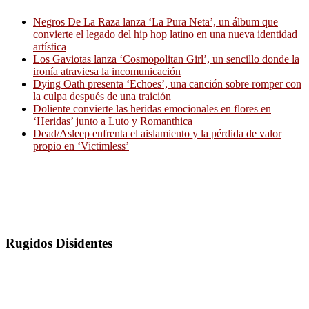
Negros De La Raza lanza ‘La Pura Neta’, un álbum que
convierte el legado del hip hop latino en una nueva identidad
artística
Los Gaviotas lanza ‘Cosmopolitan Girl’, un sencillo donde la
ironía atraviesa la incomunicación
Dying Oath presenta ‘Echoes’, una canción sobre romper con
la culpa después de una traición
Doliente convierte las heridas emocionales en flores en
‘Heridas’ junto a Luto y Romanthica
Dead/Asleep enfrenta el aislamiento y la pérdida de valor
propio en ‘Victimless’
Rugidos Disidentes