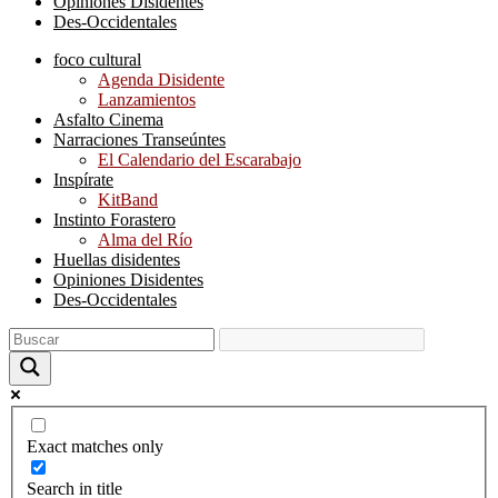
Opiniones Disidentes
Des-Occidentales
foco cultural
Agenda Disidente
Lanzamientos
Asfalto Cinema
Narraciones Transeúntes
El Calendario del Escarabajo
Inspírate
KitBand
Instinto Forastero
Alma del Río
Huellas disidentes
Opiniones Disidentes
Des-Occidentales
Exact matches only
Search in title