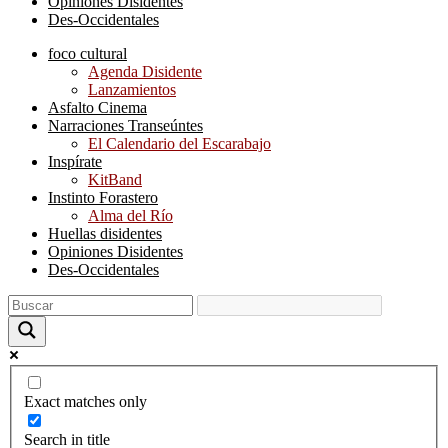
Opiniones Disidentes
Des-Occidentales
foco cultural
Agenda Disidente
Lanzamientos
Asfalto Cinema
Narraciones Transeúntes
El Calendario del Escarabajo
Inspírate
KitBand
Instinto Forastero
Alma del Río
Huellas disidentes
Opiniones Disidentes
Des-Occidentales
Exact matches only
Search in title