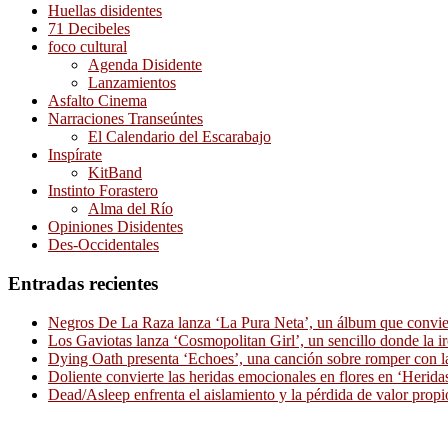
Huellas disidentes
71 Decibeles
foco cultural
Agenda Disidente
Lanzamientos
Asfalto Cinema
Narraciones Transeúntes
El Calendario del Escarabajo
Inspírate
KitBand
Instinto Forastero
Alma del Río
Opiniones Disidentes
Des-Occidentales
Entradas recientes
Negros De La Raza lanza ‘La Pura Neta’, un álbum que convierte
Los Gaviotas lanza ‘Cosmopolitan Girl’, un sencillo donde la i
Dying Oath presenta ‘Echoes’, una canción sobre romper con la
Doliente convierte las heridas emocionales en flores en ‘Herid
Dead/Asleep enfrenta el aislamiento y la pérdida de valor propi