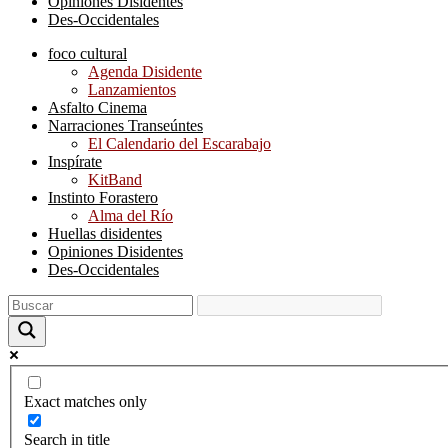
Opiniones Disidentes
Des-Occidentales
foco cultural
Agenda Disidente
Lanzamientos
Asfalto Cinema
Narraciones Transeúntes
El Calendario del Escarabajo
Inspírate
KitBand
Instinto Forastero
Alma del Río
Huellas disidentes
Opiniones Disidentes
Des-Occidentales
Exact matches only
Search in title