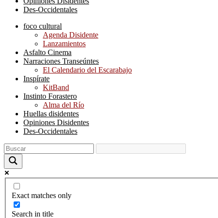
Opiniones Disidentes
Des-Occidentales
foco cultural
Agenda Disidente
Lanzamientos
Asfalto Cinema
Narraciones Transeúntes
El Calendario del Escarabajo
Inspírate
KitBand
Instinto Forastero
Alma del Río
Huellas disidentes
Opiniones Disidentes
Des-Occidentales
Exact matches only
Search in title