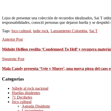
Lejos de presentar una colección de recuerdos idealizados, Sai T utili
responsabilidades, conoció personas que dejaron huella y se despidió
Tags:
foco cultural
,
indie rock
,
Lanzamiento Colombia
,
Sai T
Anterior Post
Midnite Hellion reedita ‘Condemned To Hell’ y recupera material
Siguiente Post
Mala Candy presenta ‘Vete y Muere’, una nueva pieza del caos e
Categorías
Súbele al rock nacional
Huellas disidentes
71 Decibeles
foco cultural
Agenda Disidente
Lanzamientos