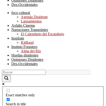
Opiniones Disidentes
Des-Occidentales
foco cultural
Agenda Disidente
Lanzamientos
Asfalto Cinema
Narraciones Transeúntes
El Calendario del Escarabajo
Inspírate
KitBand
Instinto Forastero
Alma del Río
Huellas disidentes
Opiniones Disidentes
Des-Occidentales
Exact matches only
Search in title