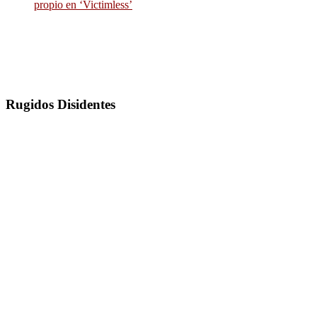
propio en ‘Victimless’
Rugidos Disidentes