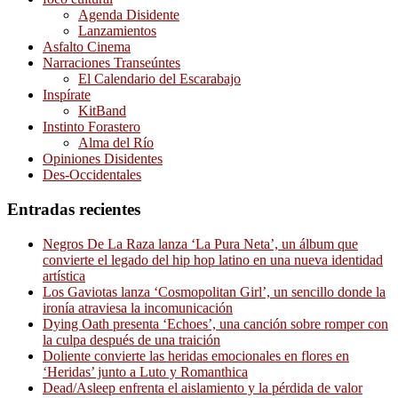
Agenda Disidente
Lanzamientos
Asfalto Cinema
Narraciones Transeúntes
El Calendario del Escarabajo
Inspírate
KitBand
Instinto Forastero
Alma del Río
Opiniones Disidentes
Des-Occidentales
Entradas recientes
Negros De La Raza lanza ‘La Pura Neta’, un álbum que
convierte el legado del hip hop latino en una nueva identidad
artística
Los Gaviotas lanza ‘Cosmopolitan Girl’, un sencillo donde la
ironía atraviesa la incomunicación
Dying Oath presenta ‘Echoes’, una canción sobre romper con
la culpa después de una traición
Doliente convierte las heridas emocionales en flores en
‘Heridas’ junto a Luto y Romanthica
Dead/Asleep enfrenta el aislamiento y la pérdida de valor