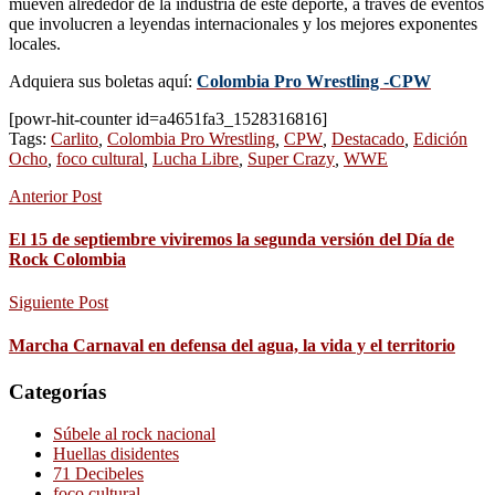
mueven alrededor de la industria de este deporte, a través de eventos
que involucren a leyendas internacionales y los mejores exponentes
locales.
Adquiera sus boletas aquí:
Colombia Pro Wrestling -CPW
[powr-hit-counter id=a4651fa3_1528316816]
Tags:
Carlito
,
Colombia Pro Wrestling
,
CPW
,
Destacado
,
Edición
Ocho
,
foco cultural
,
Lucha Libre
,
Super Crazy
,
WWE
Anterior Post
El 15 de septiembre viviremos la segunda versión del Día de
Rock Colombia
Siguiente Post
Marcha Carnaval en defensa del agua, la vida y el territorio
Categorías
Súbele al rock nacional
Huellas disidentes
71 Decibeles
foco cultural