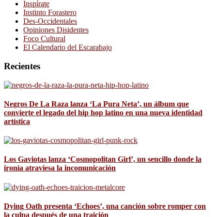
Inspírate
Instinto Forastero
Des-Occidentales
Opiniones Disidentes
Foco Cultural
El Calendario del Escarabajo
Recientes
Negros De La Raza lanza ‘La Pura Neta’, un álbum que
convierte el legado del hip hop latino en una nueva identidad
artística
Los Gaviotas lanza ‘Cosmopolitan Girl’, un sencillo donde la
ironía atraviesa la incomunicación
Dying Oath presenta ‘Echoes’, una canción sobre romper con
la culpa después de una traición