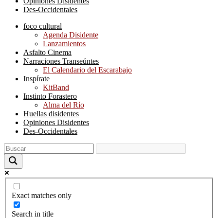
Opiniones Disidentes
Des-Occidentales
foco cultural
Agenda Disidente
Lanzamientos
Asfalto Cinema
Narraciones Transeúntes
El Calendario del Escarabajo
Inspírate
KitBand
Instinto Forastero
Alma del Río
Huellas disidentes
Opiniones Disidentes
Des-Occidentales
Exact matches only
Search in title