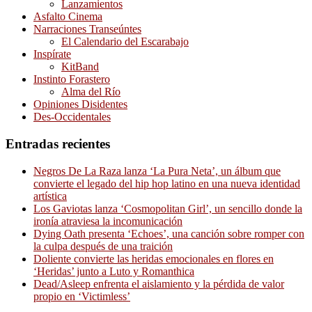
Lanzamientos
Asfalto Cinema
Narraciones Transeúntes
El Calendario del Escarabajo
Inspírate
KitBand
Instinto Forastero
Alma del Río
Opiniones Disidentes
Des-Occidentales
Entradas recientes
Negros De La Raza lanza ‘La Pura Neta’, un álbum que
convierte el legado del hip hop latino en una nueva identidad
artística
Los Gaviotas lanza ‘Cosmopolitan Girl’, un sencillo donde la
ironía atraviesa la incomunicación
Dying Oath presenta ‘Echoes’, una canción sobre romper con
la culpa después de una traición
Doliente convierte las heridas emocionales en flores en
‘Heridas’ junto a Luto y Romanthica
Dead/Asleep enfrenta el aislamiento y la pérdida de valor
propio en ‘Victimless’