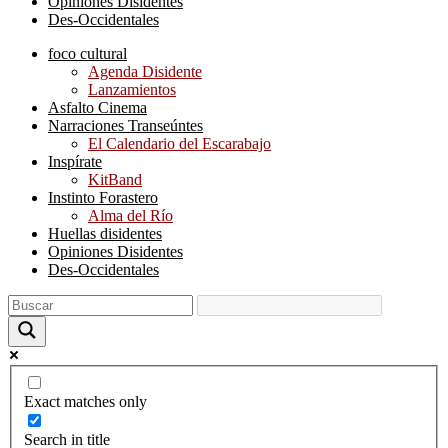
Opiniones Disidentes
Des-Occidentales
foco cultural
Agenda Disidente
Lanzamientos
Asfalto Cinema
Narraciones Transeúntes
El Calendario del Escarabajo
Inspírate
KitBand
Instinto Forastero
Alma del Río
Huellas disidentes
Opiniones Disidentes
Des-Occidentales
Exact matches only
Search in title