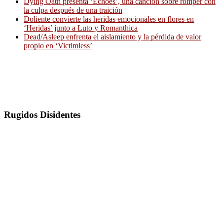
Dying Oath presenta ‘Echoes’, una canción sobre romper con
la culpa después de una traición
Doliente convierte las heridas emocionales en flores en
‘Heridas’ junto a Luto y Romanthica
Dead/Asleep enfrenta el aislamiento y la pérdida de valor
propio en ‘Victimless’
Rugidos Disidentes