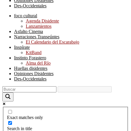
Opiniones Disidentes
Des-Occidentales
foco cultural
Agenda Disidente
Lanzamientos
Asfalto Cinema
Narraciones Transeúntes
El Calendario del Escarabajo
Inspírate
KitBand
Instinto Forastero
Alma del Río
Huellas disidentes
Opiniones Disidentes
Des-Occidentales
Exact matches only
Search in title