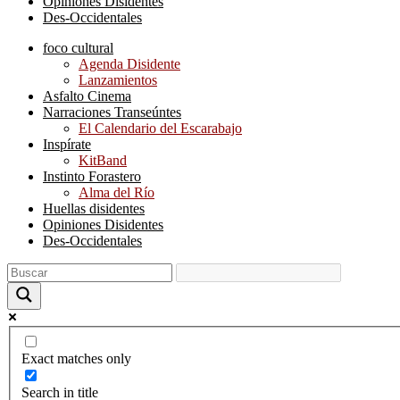
Opiniones Disidentes
Des-Occidentales
foco cultural
Agenda Disidente
Lanzamientos
Asfalto Cinema
Narraciones Transeúntes
El Calendario del Escarabajo
Inspírate
KitBand
Instinto Forastero
Alma del Río
Huellas disidentes
Opiniones Disidentes
Des-Occidentales
Exact matches only
Search in title