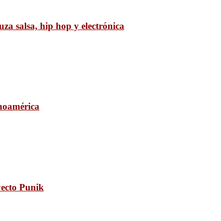
za salsa, hip hop y electrónica
inoamérica
yecto Punik