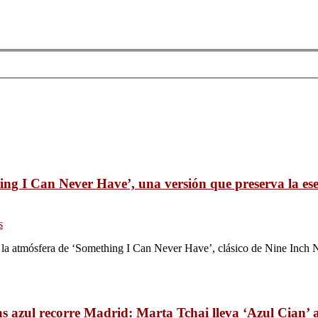
g I Can Never Have’, una versión que preserva la esen
s
r la atmósfera de ‘Something I Can Never Have’, clásico de Nine Inch N
 azul recorre Madrid: Marta Tchai lleva ‘Azul Cian’ a