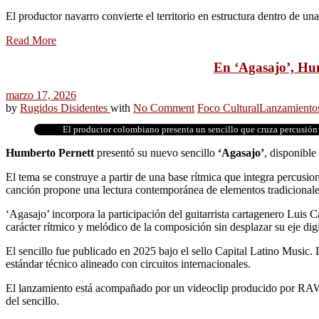
El productor navarro convierte el territorio en estructura dentro de un
Read More
En ‘Agasajo’, Hum
marzo 17, 2026
by
Rugidos Disidentes
with
No Comment
Foco Cultural
Lanzamiento
El productor colombiano presenta un sencillo que cruza percusión t
Humberto Pernett
presentó su nuevo sencillo
‘Agasajo’
, disponible
El tema se construye a partir de una base rítmica que integra percusion
canción propone una lectura contemporánea de elementos tradicionales
‘Agasajo’ incorpora la participación del guitarrista cartagenero Luis 
carácter rítmico y melódico de la composición sin desplazar su eje digi
El sencillo fue publicado en 2025 bajo el sello Capital Latino Music.
estándar técnico alineado con circuitos internacionales.
El lanzamiento está acompañado por un videoclip producido por RAW, q
del sencillo.