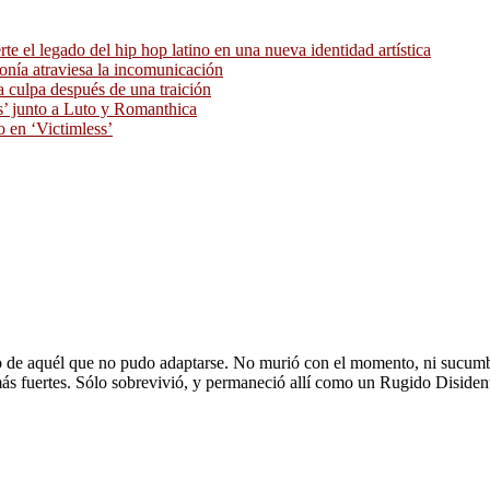
 el legado del hip hop latino en una nueva identidad artística
ronía atraviesa la incomunicación
 culpa después de una traición
as’ junto a Luto y Romanthica
o en ‘Victimless’
to de aquél que no pudo adaptarse. No murió con el momento, ni sucumbió 
ás fuertes. Sólo sobrevivió, y permaneció allí como un Rugido Disiden