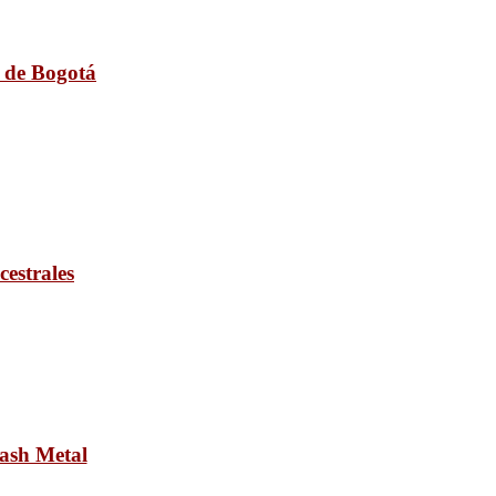
n de Bogotá
cestrales
rash Metal