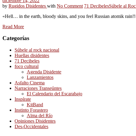
diciembre 14, 2022
by
Rugidos Disidentes
with
No Comment
71 Decibeles
Súbele al Roc
«Hell… in the earth, bloody skins, and you feel Russian atomik rain!!
Read More
Categorías
Súbele al rock nacional
Huellas disidentes
71 Decibeles
foco cultural
Agenda Disidente
Lanzamientos
Asfalto Cinema
Narraciones Transeúntes
El Calendario del Escarabajo
Inspírate
KitBand
Instinto Forastero
Alma del Río
Opiniones Disidentes
Des-Occidentales