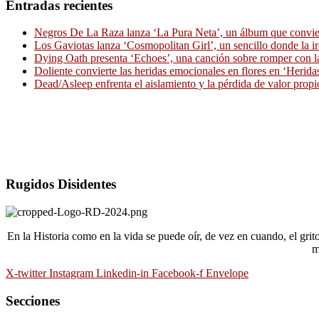
Entradas recientes
Negros De La Raza lanza ‘La Pura Neta’, un álbum que convierte
Los Gaviotas lanza ‘Cosmopolitan Girl’, un sencillo donde la i
Dying Oath presenta ‘Echoes’, una canción sobre romper con la
Doliente convierte las heridas emocionales en flores en ‘Herid
Dead/Asleep enfrenta el aislamiento y la pérdida de valor propi
Rugidos Disidentes
En la Historia como en la vida se puede oír, de vez en cuando, el gri
m
X-twitter
Instagram
Linkedin-in
Facebook-f
Envelope
Secciones