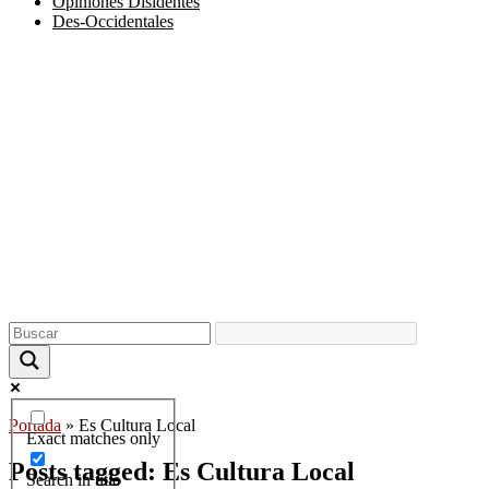
Opiniones Disidentes
Des-Occidentales
Portada
»
Es Cultura Local
Exact matches only
Posts tagged: Es Cultura Local
Search in title