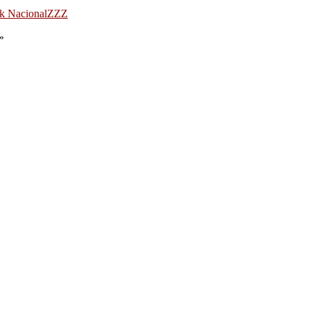
k Nacional
ZZZ
»