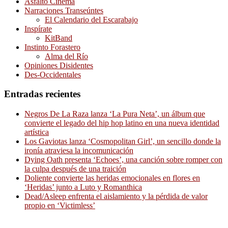
Asfalto Cinema
Narraciones Transeúntes
El Calendario del Escarabajo
Inspírate
KitBand
Instinto Forastero
Alma del Río
Opiniones Disidentes
Des-Occidentales
Entradas recientes
Negros De La Raza lanza ‘La Pura Neta’, un álbum que
convierte el legado del hip hop latino en una nueva identidad
artística
Los Gaviotas lanza ‘Cosmopolitan Girl’, un sencillo donde la
ironía atraviesa la incomunicación
Dying Oath presenta ‘Echoes’, una canción sobre romper con
la culpa después de una traición
Doliente convierte las heridas emocionales en flores en
‘Heridas’ junto a Luto y Romanthica
Dead/Asleep enfrenta el aislamiento y la pérdida de valor
propio en ‘Victimless’