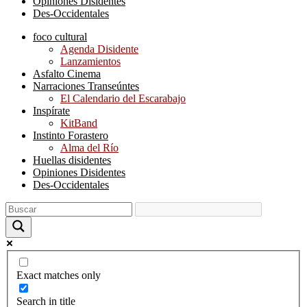
Opiniones Disidentes
Des-Occidentales
foco cultural
Agenda Disidente
Lanzamientos
Asfalto Cinema
Narraciones Transeúntes
El Calendario del Escarabajo
Inspírate
KitBand
Instinto Forastero
Alma del Río
Huellas disidentes
Opiniones Disidentes
Des-Occidentales
Exact matches only
Search in title