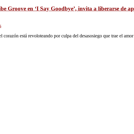
be Groove en ‘I Say Goodbye’, invita a liberarse de a
s
 corazón está revoloteando por culpa del desasosiego que trae el amor