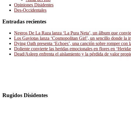
Opiniones Disidentes
Des-Occidentales
Entradas recientes
Negros De La Raza lanza ‘La Pura Neta’, un álbum que convierte
Los Gaviotas lanza ‘Cosmopolitan Girl’, un sencillo donde la i
Dying Oath presenta ‘Echoes’, una canción sobre romper con la
Doliente convierte las heridas emocionales en flores en ‘Herid
Dead/Asleep enfrenta el aislamiento y la pérdida de valor propi
Rugidos Disidentes