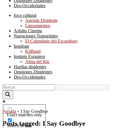
Opiniones Disidentes
Des-Occidentales
foco cultural
Agenda Disidente
Lanzamientos
Asfalto Cinema
Narraciones Transeúntes
El Calendario del Escarabajo
Inspírate
KitBand
Instinto Forastero
Alma del Río
Huellas disidentes
Opiniones Disidentes
Des-Occidentales
Portada
»
I Say Goodbye
Exact matches only
Posts tagged: I Say Goodbye
Search in title