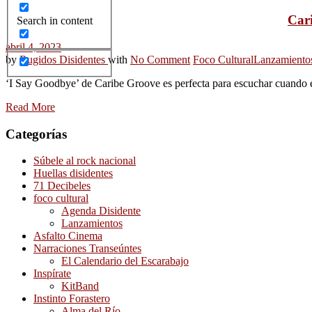
Cari
Search in content
abril 4, 2023
by
Rugidos Disidentes
with
No Comment
Foco Cultural
Lanzamiento
‘I Say Goodbye’ de Caribe Groove es perfecta para escuchar cuando el
Read More
Categorías
Súbele al rock nacional
Huellas disidentes
71 Decibeles
foco cultural
Agenda Disidente
Lanzamientos
Asfalto Cinema
Narraciones Transeúntes
El Calendario del Escarabajo
Inspírate
KitBand
Instinto Forastero
Alma del Río