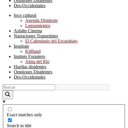
Opiniones Disidentes
Des-Occidentales
foco cultural
Agenda Disidente
Lanzamientos
Asfalto Cinema
Narraciones Transeúntes
El Calendario del Escarabajo
Inspírate
KitBand
Instinto Forastero
Alma del Río
Huellas disidentes
Opiniones Disidentes
Des-Occidentales
Exact matches only
Search in title