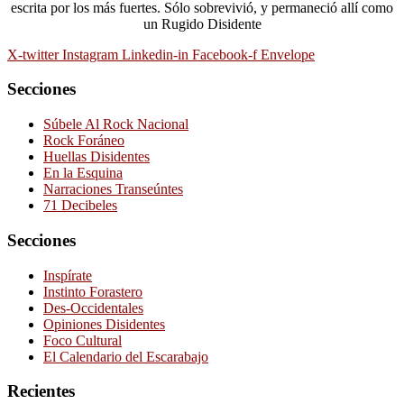
escrita por los más fuertes. Sólo sobrevivió, y permaneció allí como
un Rugido Disidente
X-twitter
Instagram
Linkedin-in
Facebook-f
Envelope
Secciones
Súbele Al Rock Nacional
Rock Foráneo
Huellas Disidentes
En la Esquina
Narraciones Transeúntes
71 Decibeles
Secciones
Inspírate
Instinto Forastero
Des-Occidentales
Opiniones Disidentes
Foco Cultural
El Calendario del Escarabajo
Recientes