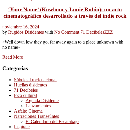
‘Your Name’ (Kowloon y Louie Rubio): un acto
cinematográfico desarrollado a través del indie rock
noviembre 16, 2024
by
Rugidos Disidentes
with
No Comment
71 Decibeles
ZZZ
«Well down low they go, far away again to a place unknown with
no name»
Read More
Categorías
Súbele al rock nacional
Huellas disidentes
71 Decibeles
foco cultural
Agenda Disidente
Lanzamientos
Asfalto Cinema
Narraciones Transeúntes
El Calendario del Escarabajo
Inspírate