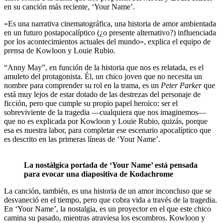
en su canción más reciente, ‘Your Name’.
«Es una narrativa cinematográfica, una historia de amor ambientada
en un futuro postapocalíptico (¿o presente alternativo?) influenciada
por los acontecimientos actuales del mundo», explica el equipo de
prensa de Kowloon y Louie Rubio.
“Anny May”, en función de la historia que nos es relatada, es el
amuleto del protagonista. Él, un chico joven que no necesita un
nombre para comprender su rol en la trama, es un
Peter Parker
que
está muy lejos de estar dotado de las destrezas del personaje de
ficción, pero que cumple su propio papel heroico: ser el
sobreviviente de la tragedia ―cualquiera que nos imaginemos―
que no es explicada por Kowloon y Louie Rubio, quizás, porque
esa es nuestra labor, para completar ese escenario apocalíptico que
es descrito en las primeras líneas de ‘Your Name’.
La nostálgica portada de ‘Your Name’ está pensada
para evocar una diapositiva de Kodachrome
La canción, también, es una historia de un amor inconcluso que se
desvaneció en el tiempo, pero que cobra vida a través de la tragedia.
En ‘Your Name’, la nostalgia, es un proyector en el que este chico
camina su pasado, mientras atraviesa los escombros. Kowloon y