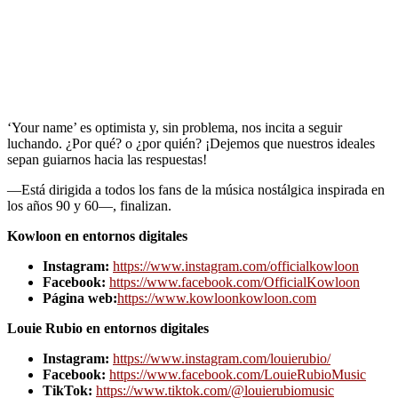
‘Your name’ es optimista y, sin problema, nos incita a seguir
luchando. ¿Por qué? o ¿por quién? ¡Dejemos que nuestros ideales
sepan guiarnos hacia las respuestas!
―Está dirigida a todos los fans de la música nostálgica inspirada en
los años 90 y 60―, finalizan.
Kowloon en entornos digitales
Instagram:
https://www.instagram.com/officialkowloon
Facebook:
https://www.facebook.com/OfficialKowloon
Página web:
https://www.kowloonkowloon.com
Louie Rubio en entornos digitales
Instagram:
https://www.instagram.com/louierubio/
Facebook:
https://www.facebook.com/LouieRubioMusic
TikTok:
https://www.tiktok.com/@louierubiomusic