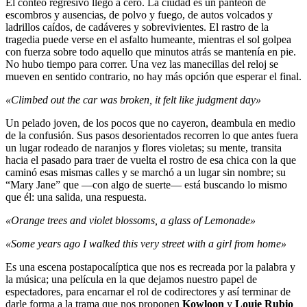
El conteo regresivo llegó a cero. La ciudad es un panteón de
escombros y ausencias, de polvo y fuego, de autos volcados y
ladrillos caídos, de cadáveres y sobrevivientes. El rastro de la
tragedia puede verse en el asfalto humeante, mientras el sol golpea
con fuerza sobre todo aquello que minutos atrás se mantenía en pie.
No hubo tiempo para correr. Una vez las manecillas del reloj se
mueven en sentido contrario, no hay más opción que esperar el final.
«Climbed out the car was broken, it felt like judgment day»
Un pelado joven, de los pocos que no cayeron, deambula en medio
de la confusión. Sus pasos desorientados recorren lo que antes fuera
un lugar rodeado de naranjos y flores violetas; su mente, transita
hacia el pasado para traer de vuelta el rostro de esa chica con la que
caminó esas mismas calles y se marchó a un lugar sin nombre; su
“Mary Jane” que ―con algo de suerte― está buscando lo mismo
que él: una salida, una respuesta.
«Orange trees and violet blossoms, a glass of Lemonade»
«Some years ago I walked this very street with a girl from home»
Es una escena postapocalíptica que nos es recreada por la palabra y
la música; una película en la que dejamos nuestro papel de
espectadores, para encarnar el rol de codirectores y así terminar de
darle forma a la trama que nos proponen
Kowloon
y
Louie Rubio