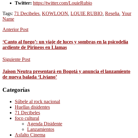
Twitter:
https://twitter.com/LouieRubio
Tags:
71 Decibeles
,
KOWLOON
,
LOUIE RUBIO
,
Reseña
,
Your
Name
Anterior Post
‘Canto al fuego’: un viaje de luces y sombras en la psicodelia
ardiente de Pirineos en Llamas
Siguiente Post
Jaison Neutra presentará en Bogotá y anuncia el lanzamiento
de nueva balada ‘Liviano’
Categorías
Súbele al rock nacional
Huellas disidentes
71 Decibeles
foco cultural
Agenda Disidente
Lanzamientos
Asfalto Cinema