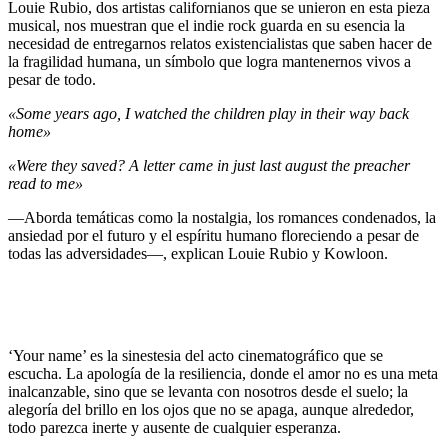
Louie Rubio, dos artistas californianos que se unieron en esta pieza
musical, nos muestran que el indie rock guarda en su esencia la
necesidad de entregarnos relatos existencialistas que saben hacer de
la fragilidad humana, un símbolo que logra mantenernos vivos a
pesar de todo.
«Some years ago, I watched the children play in their way back
home»
«Were they saved? A letter came in just last august the preacher
read to me»
―Aborda temáticas como la nostalgia, los romances condenados, la
ansiedad por el futuro y el espíritu humano floreciendo a pesar de
todas las adversidades―, explican Louie Rubio y Kowloon.
‘Your name’ es la sinestesia del acto cinematográfico que se
escucha. La apología de la resiliencia, donde el amor no es una meta
inalcanzable, sino que se levanta con nosotros desde el suelo; la
alegoría del brillo en los ojos que no se apaga, aunque alrededor,
todo parezca inerte y ausente de cualquier esperanza.