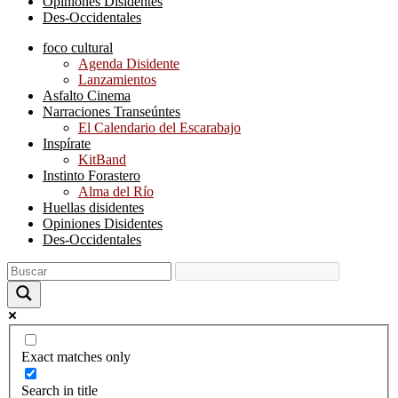
Opiniones Disidentes
Des-Occidentales
foco cultural
Agenda Disidente
Lanzamientos
Asfalto Cinema
Narraciones Transeúntes
El Calendario del Escarabajo
Inspírate
KitBand
Instinto Forastero
Alma del Río
Huellas disidentes
Opiniones Disidentes
Des-Occidentales
Exact matches only
Search in title