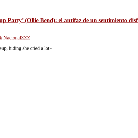
p Party’ (Ollie Bend): el antifaz de un sentimiento dis
k Nacional
ZZZ
up, hiding she cried a lot»