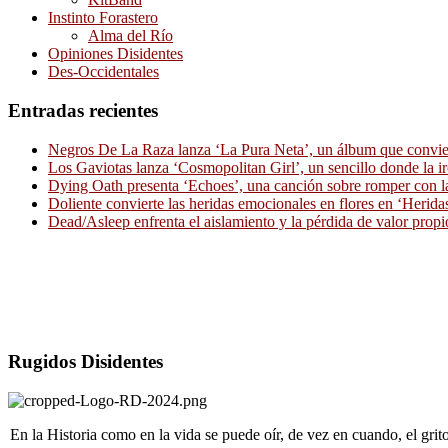
Instinto Forastero
Alma del Río
Opiniones Disidentes
Des-Occidentales
Entradas recientes
Negros De La Raza lanza ‘La Pura Neta’, un álbum que convierte
Los Gaviotas lanza ‘Cosmopolitan Girl’, un sencillo donde la i
Dying Oath presenta ‘Echoes’, una canción sobre romper con la
Doliente convierte las heridas emocionales en flores en ‘Herid
Dead/Asleep enfrenta el aislamiento y la pérdida de valor propi
Rugidos Disidentes
En la Historia como en la vida se puede oír, de vez en cuando, el gri