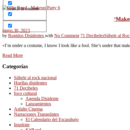
Search in content
‘Makeu
mayo 30, 2023
by
Rugidos Disidentes
with
No Comment
71 Decibeles
Súbele al Roc
«I’m under a costume, I know I look like a fool. She’s under that make
Read More
Categorías
Súbele al rock nacional
Huellas disidentes
71 Decibeles
foco cultural
Agenda Disidente
Lanzamientos
Asfalto Cinema
Narraciones Transeúntes
El Calendario del Escarabajo
Inspírate
KitBand