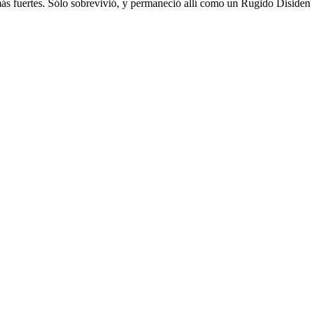
ás fuertes. Sólo sobrevivió, y permaneció allí como un Rugido Disiden