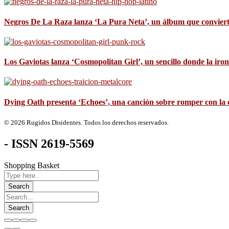
Negros De La Raza lanza ‘La Pura Neta’, un álbum que convierte 
Los Gaviotas lanza ‘Cosmopolitan Girl’, un sencillo donde la iron
Dying Oath presenta ‘Echoes’, una canción sobre romper con la 
© 2026 Rugidos Disidentes. Todos los derechos reservados.
- ISSN 2619-5569
Shopping Basket