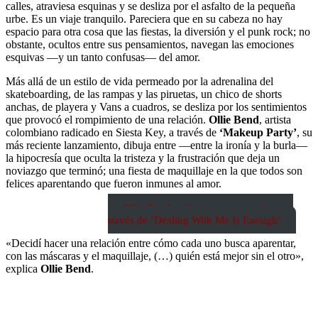
calles, atraviesa esquinas y se desliza por el asfalto de la pequeña
urbe. Es un viaje tranquilo. Pareciera que en su cabeza no hay
espacio para otra cosa que las fiestas, la diversión y el punk rock; no
obstante, ocultos entre sus pensamientos, navegan las emociones
esquivas ―y un tanto confusas― del amor.
Más allá de un estilo de vida permeado por la adrenalina del
skateboarding, de las rampas y las piruetas, un chico de shorts
anchas, de playera y Vans a cuadros, se desliza por los sentimientos
que provocó el rompimiento de una relación.
Ollie Bend
, artista
colombiano radicado en Siesta Key, a través de
‘Makeup Party’
, su
más reciente lanzamiento, dibuja entre ―entre la ironía y la burla―
la hipocresía que oculta la tristeza y la frustración que deja un
noviazgo que terminó; una fiesta de maquillaje en la que todos son
felices aparentando que fueron inmunes al amor.
Ollie Bend surfea por sus emociones a
través de ‘Dealing With Me Is Enough’
«Decidí hacer una relación entre cómo cada uno busca aparentar,
con las máscaras y el maquillaje, (…) quién está mejor sin el otro»,
explica
Ollie Bend
.