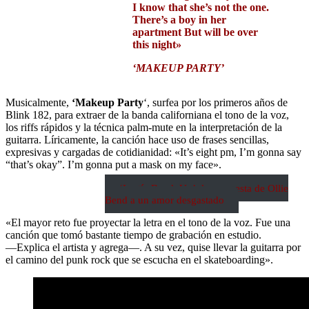
I know that she’s not the one.
There’s a boy in her
apartment
But will be over
this night»
‘MAKEUP PARTY’
Musicalmente,
‘Makeup Party
‘, surfea por los primeros años de
Blink 182, para extraer de la banda californiana el tono de la voz,
los riffs rápidos y la técnica palm-mute en la interpretación de la
guitarra. Líricamente, la canción hace uso de frases sencillas,
expresivas y cargadas de cotidianidad: «It’s eight pm, I’m gonna say
“that’s okay”. I’m gonna put a mask on my face».
‘Lest´s Break Up’, la respuesta de Ollie
Bend a un amor desgastado
«El mayor reto fue proyectar la letra en el tono de la voz. Fue una
canción que tomó bastante tiempo de grabación en estudio.
―Explica el artista y agrega―. A su vez, quise llevar la guitarra por
el camino del punk rock que se escucha en el skateboarding».