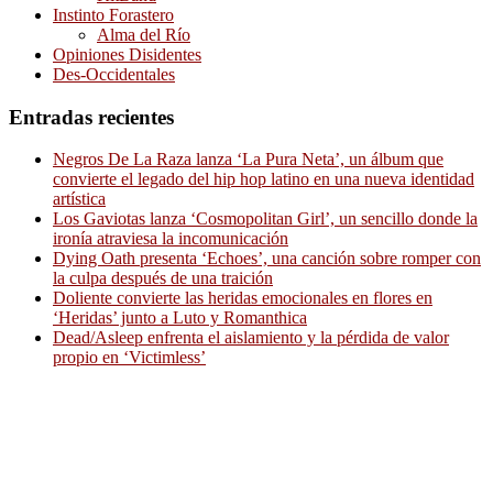
Instinto Forastero
Alma del Río
Opiniones Disidentes
Des-Occidentales
Entradas recientes
Negros De La Raza lanza ‘La Pura Neta’, un álbum que
convierte el legado del hip hop latino en una nueva identidad
artística
Los Gaviotas lanza ‘Cosmopolitan Girl’, un sencillo donde la
ironía atraviesa la incomunicación
Dying Oath presenta ‘Echoes’, una canción sobre romper con
la culpa después de una traición
Doliente convierte las heridas emocionales en flores en
‘Heridas’ junto a Luto y Romanthica
Dead/Asleep enfrenta el aislamiento y la pérdida de valor
propio en ‘Victimless’