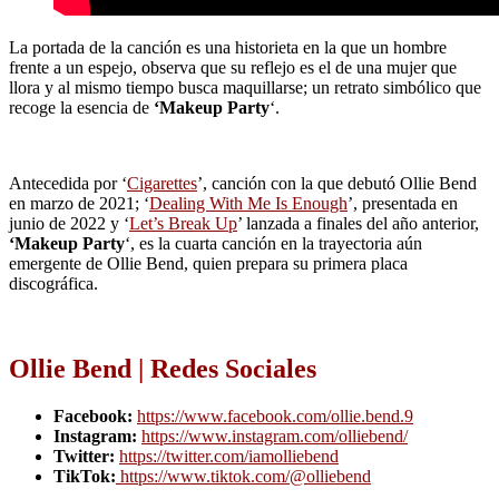
La portada de la canción es una historieta en la que un hombre
frente a un espejo, observa que su reflejo es el de una mujer que
llora y al mismo tiempo busca maquillarse; un retrato simbólico que
recoge la esencia de
‘Makeup Party
‘.
Antecedida por ‘
Cigarettes
’, canción con la que debutó Ollie Bend
en marzo de 2021; ‘
Dealing With Me Is Enough
’, presentada en
junio de 2022 y ‘
Let’s Break Up
’ lanzada a finales del año anterior,
‘Makeup Party
‘, es la cuarta canción en la trayectoria aún
emergente de Ollie Bend, quien prepara su primera placa
discográfica.
Ollie Bend | Redes Sociales
Facebook:
https://www.facebook.com/ollie.bend.9
Instagram:
https://www.instagram.com/olliebend/
Twitter:
https://twitter.com/iamolliebend
TikTok:
https://www.tiktok.com/@olliebend