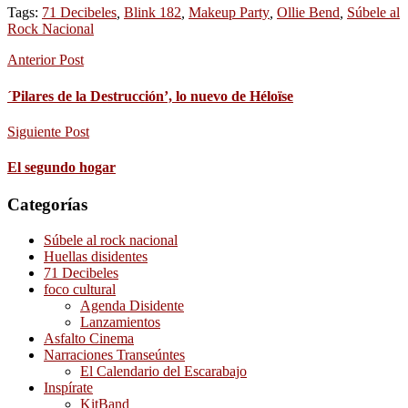
Tags:
71 Decibeles
,
Blink 182
,
Makeup Party
,
Ollie Bend
,
Súbele al
Rock Nacional
Anterior Post
´Pilares de la Destrucción’, lo nuevo de Héloïse
Siguiente Post
El segundo hogar
Categorías
Súbele al rock nacional
Huellas disidentes
71 Decibeles
foco cultural
Agenda Disidente
Lanzamientos
Asfalto Cinema
Narraciones Transeúntes
El Calendario del Escarabajo
Inspírate
KitBand