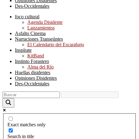
Opiniones Disidentes
Des-Occidentales
foco cultural
Agenda Disidente
Lanzamientos
Asfalto Cinema
Narraciones Transeúntes
El Calendario del Escarabajo
Inspírate
KitBand
Instinto Forastero
Alma del Río
Huellas disidentes
Opiniones Disidentes
Des-Occidentales
Exact matches only
Search in title