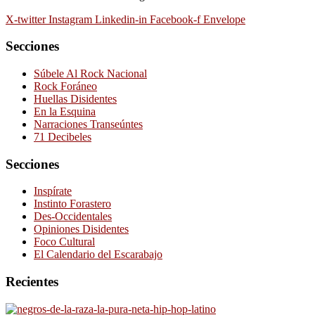
X-twitter
Instagram
Linkedin-in
Facebook-f
Envelope
Secciones
Súbele Al Rock Nacional
Rock Foráneo
Huellas Disidentes
En la Esquina
Narraciones Transeúntes
71 Decibeles
Secciones
Inspírate
Instinto Forastero
Des-Occidentales
Opiniones Disidentes
Foco Cultural
El Calendario del Escarabajo
Recientes