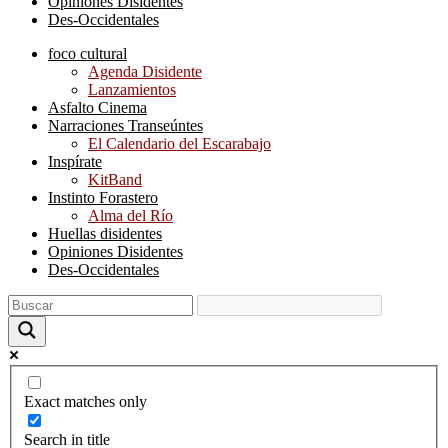
Opiniones Disidentes
Des-Occidentales
foco cultural
Agenda Disidente
Lanzamientos
Asfalto Cinema
Narraciones Transeúntes
El Calendario del Escarabajo
Inspírate
KitBand
Instinto Forastero
Alma del Río
Huellas disidentes
Opiniones Disidentes
Des-Occidentales
Exact matches only
Search in title