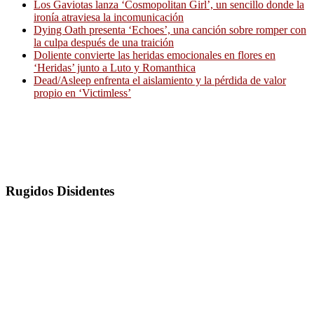
Los Gaviotas lanza ‘Cosmopolitan Girl’, un sencillo donde la
ironía atraviesa la incomunicación
Dying Oath presenta ‘Echoes’, una canción sobre romper con
la culpa después de una traición
Doliente convierte las heridas emocionales en flores en
‘Heridas’ junto a Luto y Romanthica
Dead/Asleep enfrenta el aislamiento y la pérdida de valor
propio en ‘Victimless’
Rugidos Disidentes