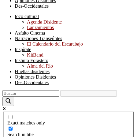
Opiniones Disidentes
Des-Occidentales
foco cultural
Agenda Disidente
Lanzamientos
Asfalto Cinema
Narraciones Transeúntes
El Calendario del Escarabajo
Inspírate
KitBand
Instinto Forastero
Alma del Río
Huellas disidentes
Opiniones Disidentes
Des-Occidentales
Exact matches only
Search in title