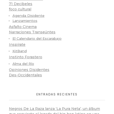
71 Decibeles
foco cultural
Agenda Disidente
Lanzamientos
Asfalto Cinema
Narraciones Transeúntes
El Calendario del Escarabajo
Inspírate
KitBand
Instinto Forastero
Alma del Río
Opiniones Disidentes
Des-Occidentales
ENTRADAS RECIENTES
Negros De La Raza lanza ‘La Pura Neta’, un álbum
que convierte el legado del hip hop latino en una