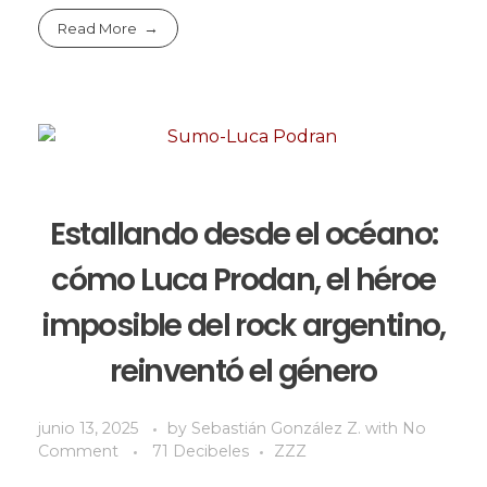
Read More
Estallando desde el océano:
cómo Luca Prodan, el héroe
imposible del rock argentino,
reinventó el género
junio 13, 2025
by
Sebastián González Z.
with
No
Comment
71 Decibeles
ZZZ