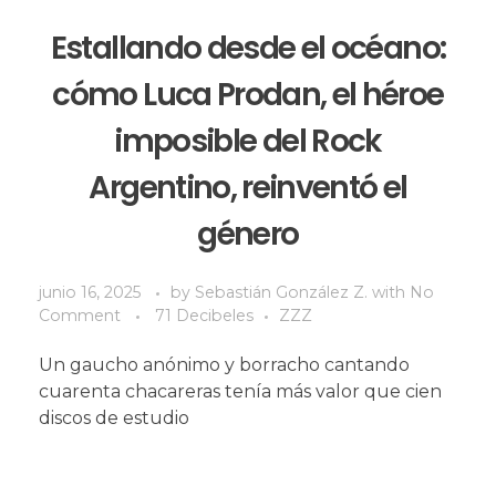
Estallando desde el océano:
cómo Luca Prodan, el héroe
imposible del Rock
Argentino, reinventó el
género
junio 16, 2025
by
Sebastián González Z.
with
No
Comment
71 Decibeles
ZZZ
Un gaucho anónimo y borracho cantando
cuarenta chacareras tenía más valor que cien
discos de estudio