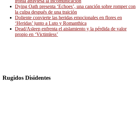
ironía atraviesa la incomunicación
Dying Oath presenta ‘Echoes’, una canción sobre romper con
la culpa después de una traición
Doliente convierte las heridas emocionales en flores en
‘Heridas’ junto a Luto y Romanthica
Dead/Asleep enfrenta el aislamiento y la pérdida de valor
propio en ‘Victimless’
Rugidos Disidentes