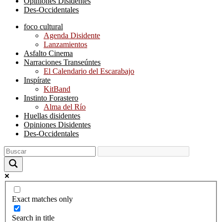
Opiniones Disidentes
Des-Occidentales
foco cultural
Agenda Disidente
Lanzamientos
Asfalto Cinema
Narraciones Transeúntes
El Calendario del Escarabajo
Inspírate
KitBand
Instinto Forastero
Alma del Río
Huellas disidentes
Opiniones Disidentes
Des-Occidentales
Exact matches only
Search in title