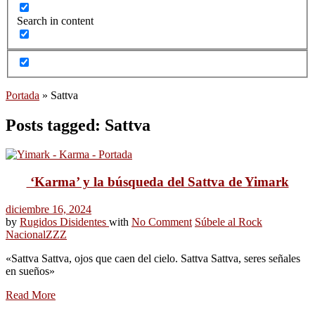
Search in content
Portada
»
Sattva
Posts tagged: Sattva
‘Karma’ y la búsqueda del Sattva de Yimark
diciembre 16, 2024
by
Rugidos Disidentes
with
No Comment
Súbele al Rock
Nacional
ZZZ
«Sattva Sattva, ojos que caen del cielo. Sattva Sattva, seres señales
en sueños»
Read More