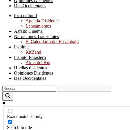
Opiniones Disidentes
Des-Occidentales
foco cultural
Agenda Disidente
Lanzamientos
Asfalto Cinema
Narraciones Transeúntes
El Calendario del Escarabajo
Inspírate
KitBand
Instinto Forastero
Alma del Río
Huellas disidentes
Opiniones Disidentes
Des-Occidentales
Exact matches only
Search in title