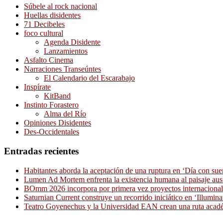
Súbele al rock nacional
Huellas disidentes
71 Decibeles
foco cultural
Agenda Disidente
Lanzamientos
Asfalto Cinema
Narraciones Transeúntes
El Calendario del Escarabajo
Inspírate
KitBand
Instinto Forastero
Alma del Río
Opiniones Disidentes
Des-Occidentales
Entradas recientes
Habitantes aborda la aceptación de una ruptura en ‘Día con sue
Lumen Ad Mortem enfrenta la existencia humana al paisaje aus
BOmm 2026 incorpora por primera vez proyectos internacionale
Saturnian Current construye un recorrido iniciático en ‘Illumina
Teatro Goyenechus y la Universidad EAN crean una ruta académ