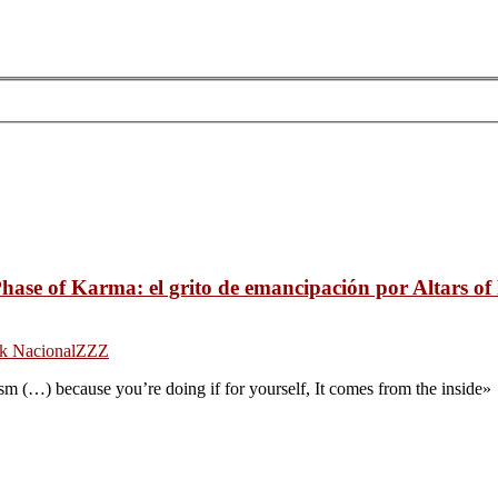
hase of Karma: el grito de emancipación por Altars of
k Nacional
ZZZ
sm (…) because you’re doing if for yourself, It comes from the inside»