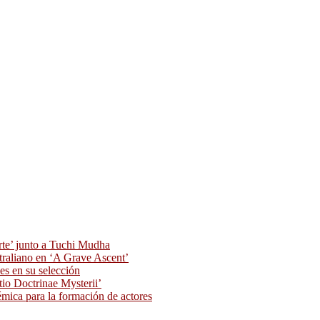
rte’ junto a Tuchi Mudha
traliano en ‘A Grave Ascent’
s en su selección
tio Doctrinae Mysterii’
ica para la formación de actores