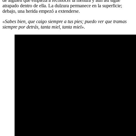
de alguien que empieza a reconocer la mentira y aun así sigue
atrapado dentro de ella. La dulzura permanece en la superficie;
debajo, una herida empezó a extenderse.
«Sabes bien, que caigo siempre a tus pies; puedo ver que tramas
siempre por detrás, tanta miel, tanta miel».