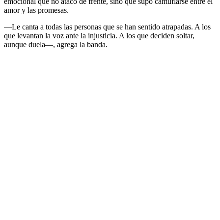
emocional que no atacó de frente, sino que supo camuflarse entre el
amor y las promesas.
—Le canta a todas las personas que se han sentido atrapadas. A los
que levantan la voz ante la injusticia. A los que deciden soltar,
aunque duela—, agrega la banda.