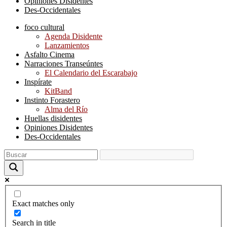
Opiniones Disidentes
Des-Occidentales
foco cultural
Agenda Disidente
Lanzamientos
Asfalto Cinema
Narraciones Transeúntes
El Calendario del Escarabajo
Inspírate
KitBand
Instinto Forastero
Alma del Río
Huellas disidentes
Opiniones Disidentes
Des-Occidentales
Exact matches only
Search in title