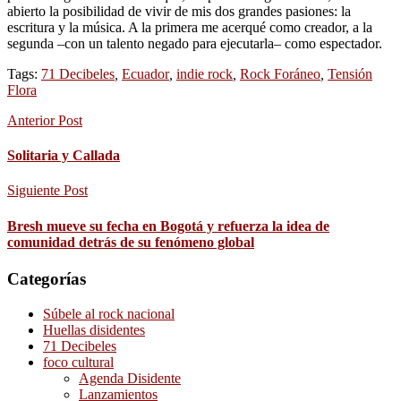
abierto la posibilidad de vivir de mis dos grandes pasiones: la
escritura y la música. A la primera me acerqué como creador, a la
segunda –con un talento negado para ejecutarla– como espectador.
Tags:
71 Decibeles
,
Ecuador
,
indie rock
,
Rock Foráneo
,
Tensión
Flora
Anterior Post
Solitaria y Callada
Siguiente Post
Bresh mueve su fecha en Bogotá y refuerza la idea de
comunidad detrás de su fenómeno global
Categorías
Súbele al rock nacional
Huellas disidentes
71 Decibeles
foco cultural
Agenda Disidente
Lanzamientos