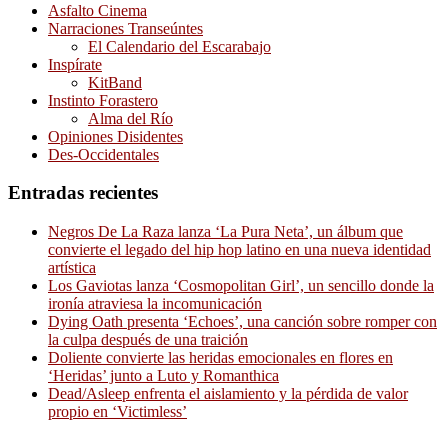
Asfalto Cinema
Narraciones Transeúntes
El Calendario del Escarabajo
Inspírate
KitBand
Instinto Forastero
Alma del Río
Opiniones Disidentes
Des-Occidentales
Entradas recientes
Negros De La Raza lanza ‘La Pura Neta’, un álbum que
convierte el legado del hip hop latino en una nueva identidad
artística
Los Gaviotas lanza ‘Cosmopolitan Girl’, un sencillo donde la
ironía atraviesa la incomunicación
Dying Oath presenta ‘Echoes’, una canción sobre romper con
la culpa después de una traición
Doliente convierte las heridas emocionales en flores en
‘Heridas’ junto a Luto y Romanthica
Dead/Asleep enfrenta el aislamiento y la pérdida de valor
propio en ‘Victimless’