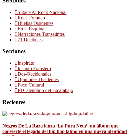
Secciones
Súbele Al Rock Nacional
Rock Foráneo
Huellas Disidentes
En la Esquina
Narraciones Transeúntes
71 Decibeles
Secciones
Inspírate
Instinto Forastero
Des-Occidentales
Opiniones Disidentes
Foco Cultural
El Calendario del Escarabajo
Recientes
Negros De La Raza lanza ‘La Pura Neta’, un álbum que
convierte el legado del hip hop latino en una nueva identidad