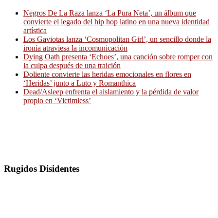
Negros De La Raza lanza ‘La Pura Neta’, un álbum que
convierte el legado del hip hop latino en una nueva identidad
artística
Los Gaviotas lanza ‘Cosmopolitan Girl’, un sencillo donde la
ironía atraviesa la incomunicación
Dying Oath presenta ‘Echoes’, una canción sobre romper con
la culpa después de una traición
Doliente convierte las heridas emocionales en flores en
‘Heridas’ junto a Luto y Romanthica
Dead/Asleep enfrenta el aislamiento y la pérdida de valor
propio en ‘Victimless’
Rugidos Disidentes