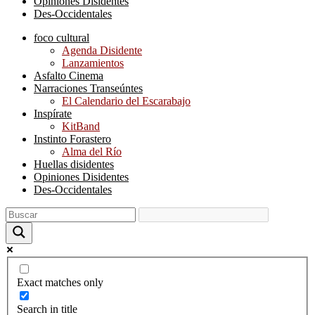
Opiniones Disidentes
Des-Occidentales
foco cultural
Agenda Disidente
Lanzamientos
Asfalto Cinema
Narraciones Transeúntes
El Calendario del Escarabajo
Inspírate
KitBand
Instinto Forastero
Alma del Río
Huellas disidentes
Opiniones Disidentes
Des-Occidentales
Exact matches only
Search in title