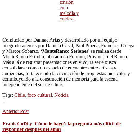
tensión
entre
melodía y
crudeza
Conducido por Dannae Arias y desarrollado por un equipo
integrado además por Daniela Casal, Paul Pineda, Francisca Ortega
y Marcos Sobarzo,
‘MonteRanco Sesiones’
se realiza desde
MonteRanco Estudio, ubicado en Futrono, Provincia del Ranco.
Más allá de registrar presentaciones en vivo, la serie busca
consolidarse como un espacio de encuentro entre artistas y
audiencias, fortaleciendo la circulación de propuestas musicales y
contribuyendo a la construcción de memoria para la escena
independiente del sur de Chile.
Tags:
Chile
,
foco cultural
,
Noticia
Anterior Post
Frank GoDi y ‘Cómo le hago’: la pregunta más difícil de
responder después del amor