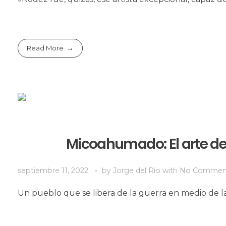
Read More
Micoahumado: El arte de 
septiembre 11, 2022
by
Jorge del Río
with
No Commen
Un pueblo que se libera de la guerra en medio de 