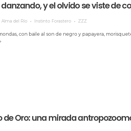
anzando, y el olvido se viste de co
Alma del Río
Instinto Forastero
ZZZ
imondas, con baile al son de negro y papayera, morisquet
»
Río de Oro: una mirada antropozoom