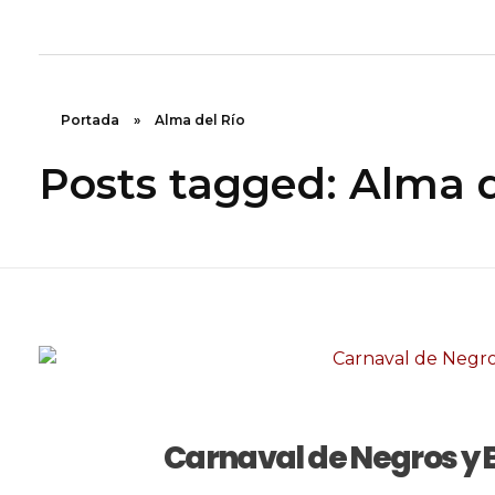
Rugidos Disidentes
Bogotá - Colombia | ISSN 2619-5569
Portada
»
Alma del Río
Posts tagged: Alma d
Carnaval de Negros y B