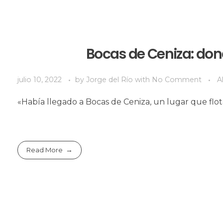
Bocas de Ceniza: dond
julio 10, 2022
by
Jorge del Río
with
No Comment
A
«Había llegado a Bocas de Ceniza, un lugar que flot
Read More