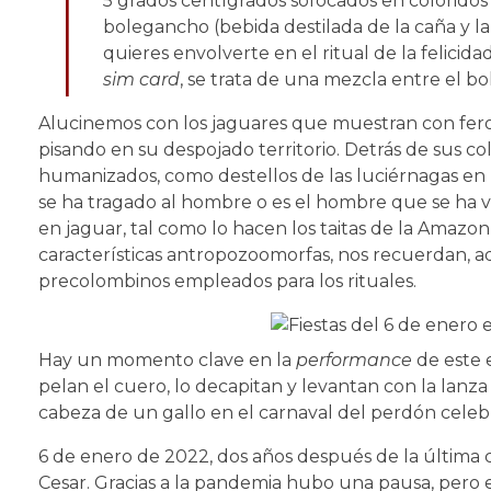
1
5 grados centígrados sofocados en coloridos
bolegancho (bebida destilada de la caña y la 
quieres envolverte en el ritual de la felic
sim card
, se trata de una mezcla entre el b
Alucinemos con los jaguares que muestran con fero
pisando en su despojado territorio. Detrás de sus 
humanizados, como destellos de las luciérnagas en 
se ha tragado al hombre o es el hombre que se ha ve
en jaguar, tal como lo hacen los taitas de la Amazon
características antropozoomorfas, nos recuerdan, ad
precolombinos empleados para los rituales.
Hay un momento clave en la
performance
de este 
pelan el cuero, lo decapitan y levantan con la lan
cabeza de un gallo en el carnaval del perdón celeb
6 de enero de 2022, dos años después de la última c
Cesar. Gracias a la pandemia hubo una pausa, pero es