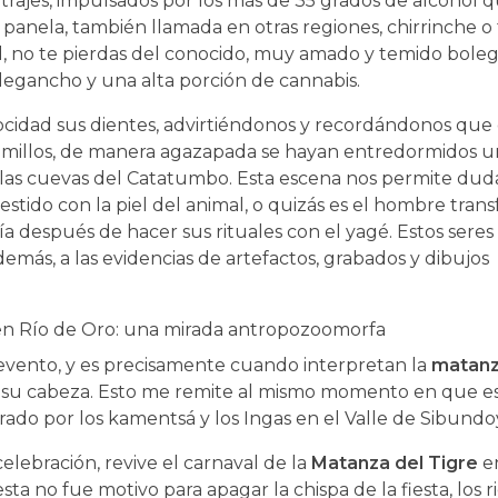
 trajes, impulsados por los más de 35 grados de alcohol 
panela, también llamada en otras regiones, chirrinche o t
idad, no te pierdas del conocido, muy amado y temido bol
olegancho y una alta porción de cannabis.
cidad sus dientes, advirtiéndonos y recordándonos que
colmillos, de manera agazapada se hayan entredormidos u
las cuevas del Catatumbo. Esta escena nos permite dudar
stido con la piel del animal, o quizás es el hombre tra
ía después de hacer sus rituales con el yagé. Estos seres
emás, a las evidencias de artefactos, grabados y dibujos
evento, y es precisamente cuando interpretan la
matanz
za su cabeza. Esto me remite al mismo momento en que es
rado por los kamentsá y los Ingas en el Valle de Sibund
elebración, revive el carnaval de la
Matanza del Tigre
en
ta no fue motivo para apagar la chispa de la fiesta, los 