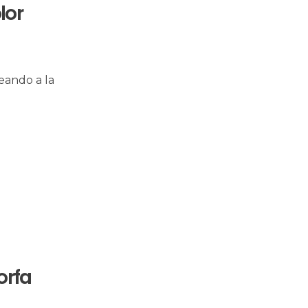
lor
eando a la
orfa