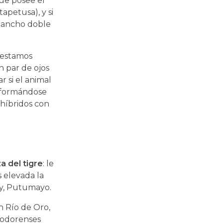
que posee el
apetusa), y si
egancho doble
 estamos
n par de ojos
 si el animal
nsformándose
 híbridos con
a del tigre
: le
 elevada la
oy, Putumayo.
 Río de Oro,
riodorenses