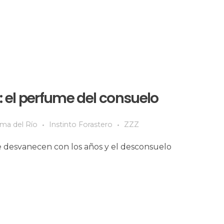
: el perfume del consuelo
lma del Río
Instinto Forastero
ZZZ
e desvanecen con los años y el desconsuelo