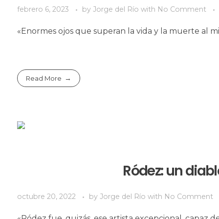
febrero 6, 2023
by
Jorge del Río
with
No Comment
«Enormes ojos que superan la vida y la muerte al 
Read More
Ródez: un diab
octubre 20, 2022
by
Jorge del Río
with
No Comment
«Ródez fue, quizás, ese artista excepcional, capaz d