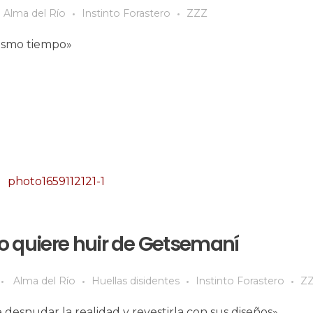
Alma del Río
Instinto Forastero
ZZZ
mismo tiempo»
lo quiere huir de Getsemaní
Alma del Río
Huellas disidentes
Instinto Forastero
Z
e desnudar la realidad y revestirla con sus diseños»