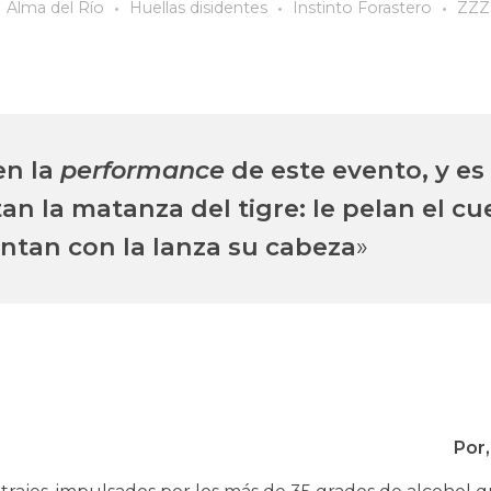
Alma del Río
Huellas disidentes
Instinto Forastero
ZZZ
en la
performance
de este evento, y es
 la matanza del tigre: le pelan el cue
antan con la lanza su cabeza
»
Por,