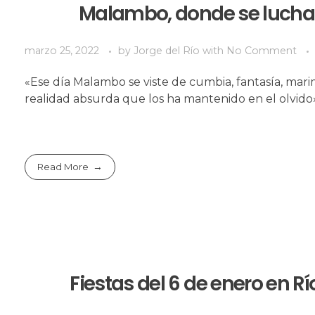
Malambo, donde se lucha d
marzo 25, 2022
by
Jorge del Río
with
No Comment
«Ese día Malambo se viste de cumbia, fantasía, mar
realidad absurda que los ha mantenido en el olvido
Read More
Fiestas del 6 de enero en 