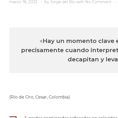
marzo 18, 2022
by
Jorge del Río
with
No Comment
«
Hay un momento clave 
precisamente cuando interpretan
decapitan y lev
(Río de Oro, Cesar, Colombia)