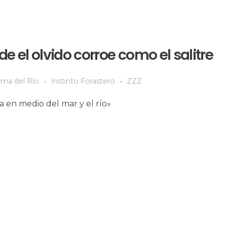
e el olvido corroe como el salitre
lma del Río
Instinto Forastero
ZZZ
a en medio del mar y el río»