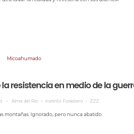
la resistencia en medio de la guer
t
Alma del Río
Instinto Forastero
ZZZ
las montañas. Ignorado, pero nunca abatido