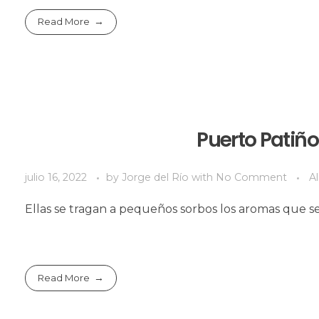
Read More
Puerto Patiño
julio 16, 2022
by
Jorge del Río
with
No Comment
A
Ellas se tragan a pequeños sorbos los aromas que s
Read More