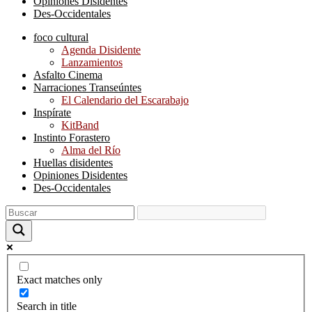
Opiniones Disidentes
Des-Occidentales
foco cultural
Agenda Disidente
Lanzamientos
Asfalto Cinema
Narraciones Transeúntes
El Calendario del Escarabajo
Inspírate
KitBand
Instinto Forastero
Alma del Río
Huellas disidentes
Opiniones Disidentes
Des-Occidentales
Exact matches only
Search in title