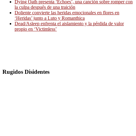
Dying Oath presenta ‘Echoes’, una canción sobre romper con
la culpa después de una traición
Doliente convierte las heridas emocionales en flores en
‘Heridas’ junto a Luto y Romanthica
Dead/Asleep enfrenta el aislamiento y la pérdida de valor
propio en ‘Victimless’
Rugidos Disidentes