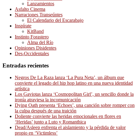
Lanzamientos
Asfalto Cinema
Narraciones Transeúntes
El Calendario del Escarabajo
Inspírate
KitBand
Instinto Forastero
Alma del Río
Opiniones Disidentes
Des-Occidentales
Entradas recientes
Negros De La Raza lanza ‘La Pura Neta’, un álbum que
convierte el legado del hip hop latino en una nueva identidad
artística
Los Gaviotas lanza ‘Cosmopolitan Girl’, un sencillo donde la
ironía atraviesa la incomunicación
Dying Oath presenta ‘Echoes’, una canción sobre romper con
la culpa después de una traición
Doliente convierte las heridas emocionales en flores en
‘Heridas’ junto a Luto y Romanthica
Dead/Asleep enfrenta el aislamiento y la pérdida de valor
propio en ‘Victimless’