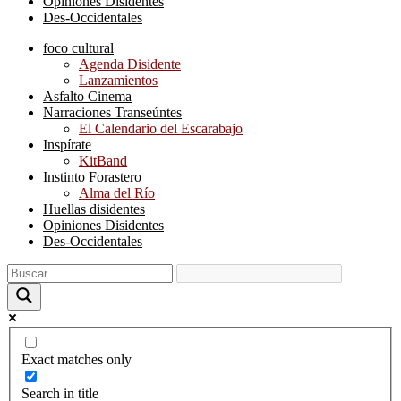
Opiniones Disidentes
Des-Occidentales
foco cultural
Agenda Disidente
Lanzamientos
Asfalto Cinema
Narraciones Transeúntes
El Calendario del Escarabajo
Inspírate
KitBand
Instinto Forastero
Alma del Río
Huellas disidentes
Opiniones Disidentes
Des-Occidentales
Exact matches only
Search in title