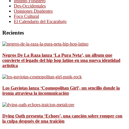
Instinto Forastero
Des-Occidentales
Opiniones Disidentes
Foco Cultural
El Calendario del Escarabajo
Recientes
Negros De La Raza lanza ‘La Pura Neta’, un álbum que
convierte el legado del hip hop latino en una nueva identidad
artística
Los Gaviotas lanza ‘Cosmopolitan Girl’, un sencillo donde la
ironía atraviesa la incomunicación
Dying Oath presenta ‘Echoes’, una canción sobre romper con
la culpa después de una traición