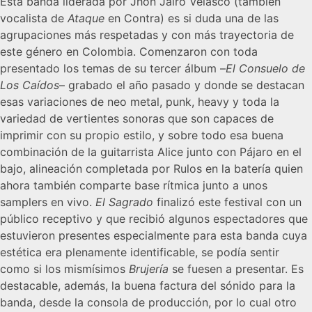
Esta banda liderada por Jhon Jairo Velasco (también
vocalista de
Ataque
en Contra) es si duda una de las
agrupaciones más respetadas y con más trayectoria de
este género en Colombia. Comenzaron con toda
presentado los temas de su tercer álbum –
El Consuelo de
Los Caídos
– grabado el año pasado y donde se destacan
esas variaciones de neo metal, punk, heavy y toda la
variedad de vertientes sonoras que son capaces de
imprimir con su propio estilo, y sobre todo esa buena
combinación de la guitarrista Alice junto con Pájaro en el
bajo, alineación completada por Rulos en la batería quien
ahora también comparte base rítmica junto a unos
samplers en vivo.
El Sagrado
finalizó este festival con un
público receptivo y que recibió algunos espectadores que
estuvieron presentes especialmente para esta banda cuya
estética era plenamente identificable, se podía sentir
como si los mismísimos
Brujería
se fuesen a presentar. Es
destacable, además, la buena factura del sónido para la
banda, desde la consola de producción, por lo cual otro