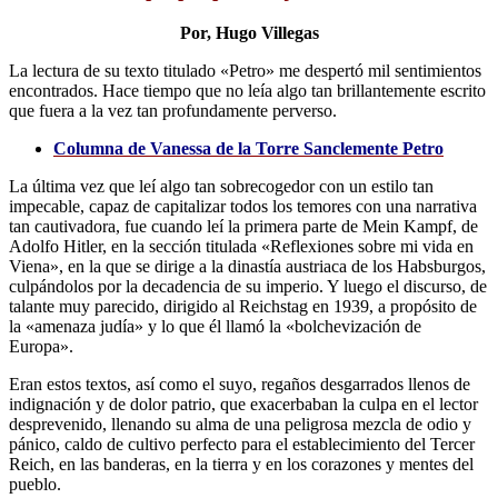
Por, Hugo Villegas
La lectura de su texto titulado «Petro» me despertó mil sentimientos
encontrados. Hace tiempo que no leía algo tan brillantemente escrito
que fuera a la vez tan profundamente perverso.
Columna de Vanessa de la Torre Sanclemente Petro
La última vez que leí algo tan sobrecogedor con un estilo tan
impecable, capaz de capitalizar todos los temores con una narrativa
tan cautivadora, fue cuando leí la primera parte de Mein Kampf, de
Adolfo Hitler, en la sección titulada «Reflexiones sobre mi vida en
Viena», en la que se dirige a la dinastía austriaca de los Habsburgos,
culpándolos por la decadencia de su imperio. Y luego el discurso, de
talante muy parecido, dirigido al Reichstag en 1939, a propósito de
la «amenaza judía» y lo que él llamó la «bolchevización de
Europa».
Eran estos textos, así como el suyo, regaños desgarrados llenos de
indignación y de dolor patrio, que exacerbaban la culpa en el lector
desprevenido, llenando su alma de una peligrosa mezcla de odio y
pánico, caldo de cultivo perfecto para el establecimiento del Tercer
Reich, en las banderas, en la tierra y en los corazones y mentes del
pueblo.