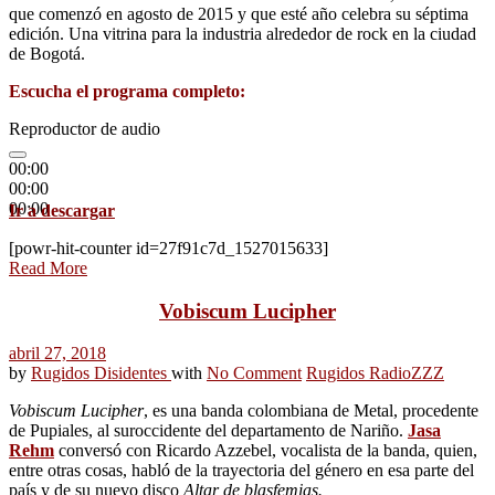
que comenzó en agosto de 2015 y que esté año celebra su séptima
edición. Una vitrina para la industria alrededor de rock en la ciudad
de Bogotá.
Escucha el programa completo:
Reproductor de audio
00:00
00:00
00:00
Ir a descargar
[powr-hit-counter id=27f91c7d_1527015633]
Read More
Vobiscum Lucipher
abril 27, 2018
by
Rugidos Disidentes
with
No Comment
Rugidos Radio
ZZZ
Vobiscum Lucipher
, es una banda colombiana de Metal, procedente
de Pupiales, al suroccidente del departamento de Nariño.
Jasa
Rehm
conversó con Ricardo Azzebel, vocalista de la banda, quien,
entre otras cosas, habló de la trayectoria del género en esa parte del
país y de su nuevo disco
Altar de blasfemias.