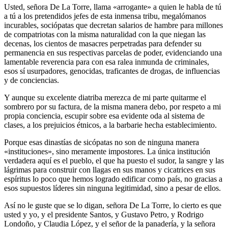
Usted, señora De La Torre, llama «arrogante» a quien le habla de tú
a tú a los pretendidos jefes de esta inmensa tribu, megalómanos
incurables, sociópatas que decretan salarios de hambre para millones
de compatriotas con la misma naturalidad con la que niegan las
decenas, los cientos de masacres perpetradas para defender su
permanencia en sus respectivas parcelas de poder, evidenciando una
lamentable reverencia para con esa ralea inmunda de criminales,
esos sí usurpadores, genocidas, traficantes de drogas, de influencias
y de conciencias.
Y aunque su excelente diatriba merezca de mi parte quitarme el
sombrero por su factura, de la misma manera debo, por respeto a mi
propia conciencia, escupir sobre esa evidente oda al sistema de
clases, a los prejuicios étnicos, a la barbarie hecha establecimiento.
Porque esas dinastías de sicópatas no son de ninguna manera
«instituciones», sino meramente impostores. La única institución
verdadera aquí es el pueblo, el que ha puesto el sudor, la sangre y las
lágrimas para construir con llagas en sus manos y cicatrices en sus
espíritus lo poco que hemos logrado edificar como país, no gracias a
esos supuestos líderes sin ninguna legitimidad, sino a pesar de ellos.
Así no le guste que se lo digan, señora De La Torre, lo cierto es que
usted y yo, y el presidente Santos, y Gustavo Petro, y Rodrigo
Londoño, y Claudia López, y el señor de la panadería, y la señora