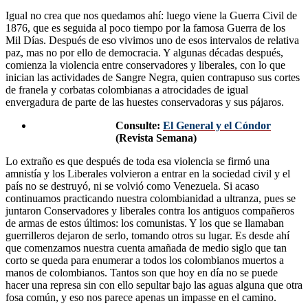
Igual no crea que nos quedamos ahí: luego viene la Guerra Civil de
1876, que es seguida al poco tiempo por la famosa Guerra de los
Mil Días. Después de eso vivimos uno de esos intervalos de relativa
paz, mas no por ello de democracia. Y algunas décadas después,
comienza la violencia entre conservadores y liberales, con lo que
inician las actividades de Sangre Negra, quien contrapuso sus cortes
de franela y corbatas colombianas a atrocidades de igual
envergadura de parte de las huestes conservadoras y sus pájaros.
Consulte:
El General y el Cóndor
(Revista Semana)
Lo extraño es que después de toda esa violencia se firmó una
amnistía y los Liberales volvieron a entrar en la sociedad civil y el
país no se destruyó, ni se volvió como Venezuela. Si acaso
continuamos practicando nuestra colombianidad a ultranza, pues se
juntaron Conservadores y liberales contra los antiguos compañeros
de armas de estos últimos: los comunistas. Y los que se llamaban
guerrilleros dejaron de serlo, tomando otros su lugar. Es desde ahí
que comenzamos nuestra cuenta amañada de medio siglo que tan
corto se queda para enumerar a todos los colombianos muertos a
manos de colombianos. Tantos son que hoy en día no se puede
hacer una represa sin con ello sepultar bajo las aguas alguna que otra
fosa común, y eso nos parece apenas un impasse en el camino.