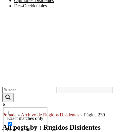
Opiniones Disidentes
Des-Occidentales
Portada
»
Archivo de Rugidos Disidentes
»
Página 239
Exact matches only
All posts by : Rugidos Disidentes
Search in title