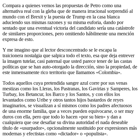
Compara a quienes vemos las propuestas de Petro como una
alternativa real con la gleba que de manera irracional sorprendió al
mundo con el Brexit y la puesta de Trump en la casa blanca
aduciendo sus mismas razones y su misma euforia, dando por
sentado que una eventual victoria del candidato sería una catástrofe
de similares proporciones, pero omitiendo hábilmente una mención
expresa de esto.
Y me imagino que al lector desconcentrado se le escapa la
traicionera nostalgia que salpica todo el texto, esa que deja entrever
la imagen tutelar, casi paternal que usted parece tener de las castas
políticas que se han auto-otorgado la dirección, sino la propiedad, de
este inmensamente rico territorio que llamamos «Colombia».
Todos aquellos cuya pretendida sangre azul corre por sus venas
mestizas como los Lleras, los Pastranas, los Gavirias y Samperes, los
Turbay, los Betancur, los Barco y los Santos, y con ellos los
levantados como Uribe y otros tantos hijos bastardos de reyes
imaginarios, se visualizan a sí mismos como los padres afectuosos
de una enorme familia, que a veces pueden equivocarse, o ser muy
duros con ella, pero que todo lo hacen «por su bien» y dan a
cualquiera que ose desafiar su divina autoridad el nada deseable
título de «usurpador», opcionalmente sustituido por expresiones más
modernas y efectistas como «dictador» o «populista».