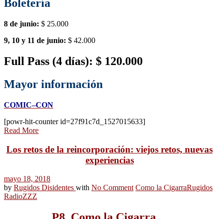
Boletería
8 de junio:
$ 25.000
9, 10 y 11 de junio:
$ 42.000
Full Pass (4 días): $ 120.000
Mayor información
COMIC–CON
[powr-hit-counter id=27f91c7d_1527015633]
Read More
Los retos de la reincorporación: viejos retos, nuevas
experiencias
mayo 18, 2018
by
Rugidos Disidentes
with
No Comment
Como la Cigarra
Rugidos
Radio
ZZZ
P8_Como la Cigarra…