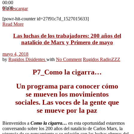
00:00
00:00
Ir a descargar
[powr-hit-counter id=27f91c7d_1527015633]
Read More
Las luchas de los trabajadores: 200 años del
natalicio de Marx y Primero de mayo
mayo 4, 2018
by
Rugidos Disidentes
with
No Comment
Rugidos Radio
ZZZ
P7_Como la cigarra…
Un programa para conocer cómo
se mueven los movimientos
sociales. Las voces de la gente que
se mueve por la paz
Bienvenidos a
Como la cigarra…
en esta oportunidad estaremos
conversando sobre los 200 años del natalicio de Carlos Marx, la
vigencia de su pensamiento y su relación con las luchas obreras del