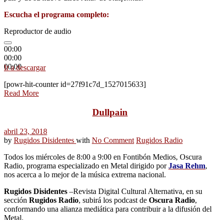
Escucha el programa completo:
Reproductor de audio
00:00
00:00
00:00
Ir a descargar
[powr-hit-counter id=27f91c7d_1527015633]
Read More
Dullpain
abril 23, 2018
by
Rugidos Disidentes
with
No Comment
Rugidos Radio
Todos los miércoles de 8:00 a 9:00 en Fontibón Medios, Oscura
Radio, programa especializado en Metal dirigido por
Jasa Rehm
,
nos acerca a lo mejor de la música extrema nacional.
Rugidos Disidentes
–Revista Digital Cultural Alternativa, en su
sección
Rugidos Radio
, subirá los podcast de
Oscura Radio
,
conformando una alianza mediática para contribuir a la difusión del
Metal.