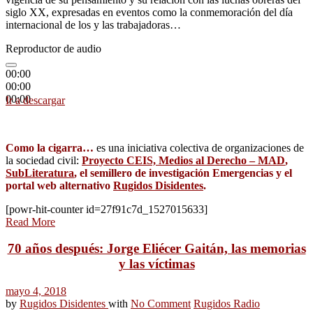
siglo XX, expresadas en eventos como la conmemoración del día
internacional de los y las trabajadoras…
Reproductor de audio
00:00
00:00
00:00
Ir a descargar
Como la cigarra…
es una iniciativa colectiva de organizaciones de
la sociedad civil:
Proyecto CEIS, Medios al Derecho – MAD
,
SubLiteratura
, el semillero de investigación Emergencias y el
portal web alternativo
Rugidos Disidentes
.
[powr-hit-counter id=27f91c7d_1527015633]
Read More
70 años después: Jorge Eliécer Gaitán, las memorias
y las víctimas
mayo 4, 2018
by
Rugidos Disidentes
with
No Comment
Rugidos Radio