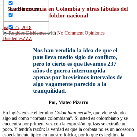
La democracia en Colombia y otras fábulas del
Search in content
folclor nacional
mayo 25, 2018
by
Rugidos Disidentes
with
No Comment
Opiniones
Disidentes
ZZZ
Nos han vendido la idea de que el
país lleva medio siglo de conflicto,
pero lo cierto es que llevamos 237
años de guerra interrumpida
apenas por brevísimos intervalos de
algo vagamente parecido a la
tranquilidad.
Por, Mateo Pizarro
En inglés existe el término
Colombian necktie
, que viene siendo
algo así como “corbata colombiana”. Si usted es colombiano y se
encuentra por primera vez con la expresión, quizás se extrañe un
poco. Y tendría razón: la verdad es que la corbata no es un accesorio
especialmente típico en nuestro folclor, por lo que es legítima la