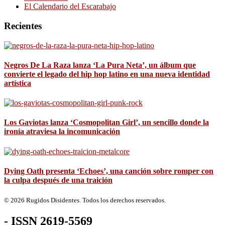
El Calendario del Escarabajo
Recientes
Negros De La Raza lanza ‘La Pura Neta’, un álbum que
convierte el legado del hip hop latino en una nueva identidad
artística
Los Gaviotas lanza ‘Cosmopolitan Girl’, un sencillo donde la
ironía atraviesa la incomunicación
Dying Oath presenta ‘Echoes’, una canción sobre romper con
la culpa después de una traición
© 2026 Rugidos Disidentes. Todos los derechos reservados.
- ISSN 2619-5569