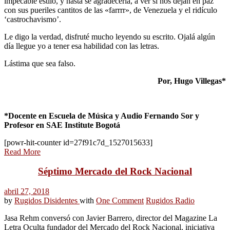
impecable estilo, y hasta se agradecería, a ver si nos dejan en paz
con sus pueriles cantitos de las «farrrr», de Venezuela y el ridículo
‘castrochavismo’.
Le digo la verdad, disfruté mucho leyendo su escrito. Ojalá algún
día llegue yo a tener esa habilidad con las letras.
Lástima que sea falso.
Por, Hugo Villegas*
*Docente en Escuela de Música y Audio Fernando Sor y
Profesor en SAE Institute Bogotá
[powr-hit-counter id=27f91c7d_1527015633]
Read More
Séptimo Mercado del Rock Nacional
abril 27, 2018
by
Rugidos Disidentes
with
One Comment
Rugidos Radio
Jasa Rehm conversó con Javier Barrero, director del Magazine La
Letra Oculta fundador del Mercado del Rock Nacional, iniciativa