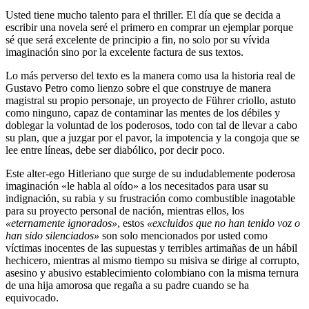
Usted tiene mucho talento para el thriller. El día que se decida a
escribir una novela seré el primero en comprar un ejemplar porque
sé que será excelente de principio a fin, no solo por su vívida
imaginación sino por la excelente factura de sus textos.
Lo más perverso del texto es la manera como usa la historia real de
Gustavo Petro como lienzo sobre el que construye de manera
magistral su propio personaje, un proyecto de Führer criollo, astuto
como ninguno, capaz de contaminar las mentes de los débiles y
doblegar la voluntad de los poderosos, todo con tal de llevar a cabo
su plan, que a juzgar por el pavor, la impotencia y la congoja que se
lee entre líneas, debe ser diabólico, por decir poco.
Este alter-ego Hitleriano que surge de su indudablemente poderosa
imaginación «le habla al oído» a los necesitados para usar su
indignación, su rabia y su frustración como combustible inagotable
para su proyecto personal de nación, mientras ellos, los
«eternamente ignorados»
, estos
«excluidos que no han tenido voz o
han sido silenciados»
son solo mencionados por usted como
víctimas inocentes de las supuestas y terribles artimañas de un hábil
hechicero, mientras al mismo tiempo su misiva se dirige al corrupto,
asesino y abusivo establecimiento colombiano con la misma ternura
de una hija amorosa que regaña a su padre cuando se ha
equivocado.