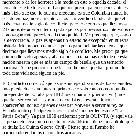
momento o de los horrores a la moda en esta o aquella década; el
tema de este texto es otro. Lo que me preocupa en este instante es
más viejo que eso, lo que me preocupa es que Colombia nunca ha
estado en paz, no realmente… nos han vendido la idea de que el
país lleva medio siglo de conflicto, pero lo cierto es que llevamos
237 años de guerra interrumpida apenas por brevísimos intervalos de
algo vagamente parecido a la tranquilidad. Me preocupa que, como
la democracia, la paz es apenas un estado de excepción en nuestra
historia. Me preocupa que es apenas para facilitar las cuentas que
decimos que llevamos medio siglo de conflicto. Me preocupa que
con medio siglo apenas y abarcamos la etapa más reciente de esta
nación nuestra que es más un campo de batalla que un territorio
nacional. Y me preocupa que las condiciones que han producido
toda esta violencia siguen en pie.
El Conflicto comenzó apenas nos independizamos de los españoles,
uno puede decir que nuestro primer acto soberano como república
independiente por allá por 1812 fue armar una guerra civil (unos
querían ser centralistas, otros federalistas… eventualmente
aparecerían incluso quienes deseaban volverle a servir al rey de
España u otro príncipe europeo… quizás recuerden eso de “La
Patria Boba”). Ya para 1858 estábamos por la QUINTA (y aquí vale
la pena detenerse un momento: nuestra historia tiene un capítulo que
se titula: La Quinta Guerra Civil). Piense que ni Rambo ha
participado en tantos encuentros armados.