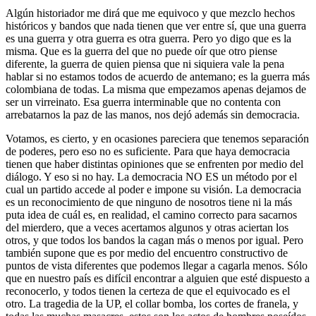
Algún historiador me dirá que me equivoco y que mezclo hechos
históricos y bandos que nada tienen que ver entre sí, que una guerra
es una guerra y otra guerra es otra guerra. Pero yo digo que es la
misma. Que es la guerra del que no puede oír que otro piense
diferente, la guerra de quien piensa que ni siquiera vale la pena
hablar si no estamos todos de acuerdo de antemano; es la guerra más
colombiana de todas. La misma que empezamos apenas dejamos de
ser un virreinato. Esa guerra interminable que no contenta con
arrebatarnos la paz de las manos, nos dejó además sin democracia.
Votamos, es cierto, y en ocasiones pareciera que tenemos separación
de poderes, pero eso no es suficiente. Para que haya democracia
tienen que haber distintas opiniones que se enfrenten por medio del
diálogo. Y eso si no hay. La democracia NO ES un método por el
cual un partido accede al poder e impone su visión. La democracia
es un reconocimiento de que ninguno de nosotros tiene ni la más
puta idea de cuál es, en realidad, el camino correcto para sacarnos
del mierdero, que a veces acertamos algunos y otras aciertan los
otros, y que todos los bandos la cagan más o menos por igual. Pero
también supone que es por medio del encuentro constructivo de
puntos de vista diferentes que podemos llegar a cagarla menos. Sólo
que en nuestro país es difícil encontrar a alguien que esté dispuesto a
reconocerlo, y todos tienen la certeza de que el equivocado es el
otro. La tragedia de la UP, el collar bomba, los cortes de franela, y