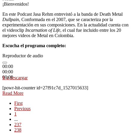
¡Bienvenidos!
En este Podcast Jasa Rehm entrevistó a la banda de Death Metal
Dullpain
, Conformada en el 2007, que se caracteriza por la
experimentación en sus composiciones. En la actualidad cuenta con
el videoclip
Incarnation of Life
, el cual fue incluido entre los 20
mejores videos de Metal en Colombia.
Escucha el programa completo:
Reproductor de audio
00:00
00:00
00:00
Ir a descargar
[powr-hit-counter id=27f91c7d_1527015633]
Read More
First
Previous
1
...
237
238