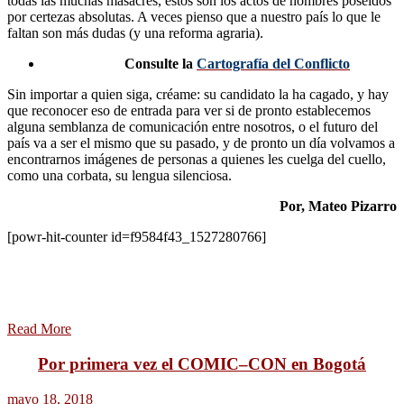
todas las muchas masacres, estos son los actos de hombres poseídos
por certezas absolutas. A veces pienso que a nuestro país lo que le
faltan son más dudas (y una reforma agraria).
Consulte la
Cartografía del Conflicto
Sin importar a quien siga, créame: su candidato la ha cagado, y hay
que reconocer eso de entrada para ver si de pronto establecemos
alguna semblanza de comunicación entre nosotros, o el futuro del
país va a ser el mismo que su pasado, y de pronto un día volvamos a
encontrarnos imágenes de personas a quienes les cuelga del cuello,
como una corbata, su lengua silenciosa.
Por, Mateo Pizarro
[powr-hit-counter id=f9584f43_1527280766]
Read More
Por primera vez el COMIC–CON en Bogotá
mayo 18, 2018