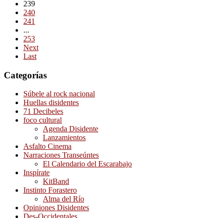
239
240
241
...
253
Next
Last
Categorías
Súbele al rock nacional
Huellas disidentes
71 Decibeles
foco cultural
Agenda Disidente
Lanzamientos
Asfalto Cinema
Narraciones Transeúntes
El Calendario del Escarabajo
Inspírate
KitBand
Instinto Forastero
Alma del Río
Opiniones Disidentes
Des-Occidentales