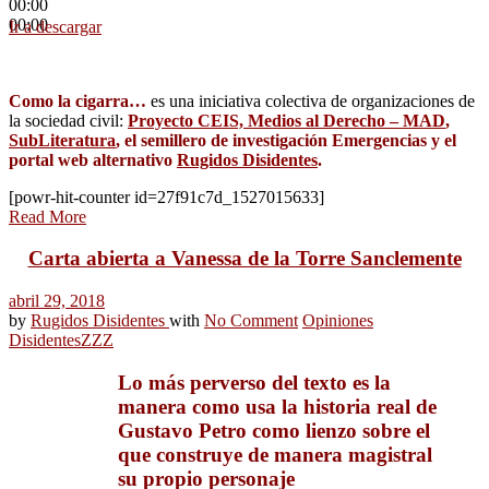
00:00
00:00
Ir a descargar
Como la cigarra…
es una iniciativa colectiva de organizaciones de
la sociedad civil:
Proyecto CEIS, Medios al Derecho – MAD
,
SubLiteratura
, el semillero de investigación Emergencias y el
portal web alternativo
Rugidos Disidentes
.
[powr-hit-counter id=27f91c7d_1527015633]
Read More
Carta abierta a Vanessa de la Torre Sanclemente
abril 29, 2018
by
Rugidos Disidentes
with
No Comment
Opiniones
Disidentes
ZZZ
Lo más perverso del texto es la
manera como usa la historia real de
Gustavo Petro como lienzo sobre el
que construye de manera magistral
su propio personaje