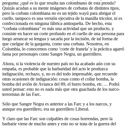
pregunta: ¿qué es lo que resulta tan colombiano de esta prenda?
Quizás acudan a su mente imágenes de corbatas de distintos tipos,
pero la corbata colombiana no es un tejido wayú para abrigar el
cuello, tampoco es una versión ejecutiva de la manilla tricolor, ni es
confeccionada en ninguna fábrica antioqueña. De hecho, esta
“corbata colombiana” es más una actividad que un producto, y
consiste en hacer un corte profundo en el cuello de una persona para
luego arrancar su lengua y sacarla por la incisión, de tal forma de
que cuelgue de la garganta, como una corbata. Nosotros, en
Colombia, lo conocemos como ‘corte de franela’ y la práctica agarró
fama por personajes como Sangre Negra, un guerrillero.
Ahora, si la violencia de nuestro país no ha acabado aún con su
empatía, es probable que la barbaridad del acto le produzca
indignación, rechazo, y, no es del todo impensable, que recuerde
otras ocasiones de indignación: cosas como el collar bomba, la
bomba del avión de Avianca del 89, el burro bomba, etc…. Podrá
usted pensar: esto no es nada más que otra guachada de los narco-
terroristas de las Farc.
Sólo que Sangre Negra es anterior a las Farc y a los narcos, y
aunque era guerrillero, era un guerrillero Liberal.
Y claro que las Farc son culpables de cosas horrendas, pero la
barbarie viene de mucho antes y esto no se trata de la guerra del